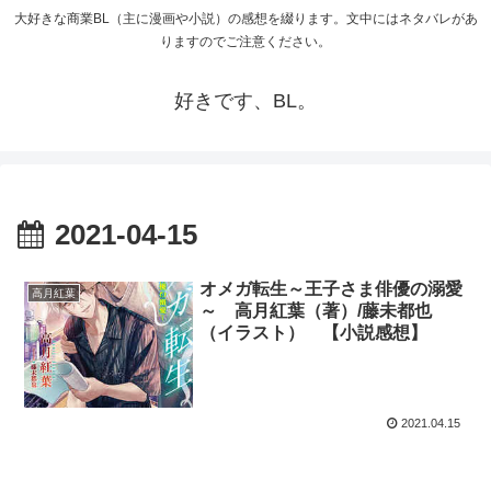
大好きな商業BL（主に漫画や小説）の感想を綴ります。文中にはネタバレがあ
りますのでご注意ください。
好きです、BL。
2021-04-15
オメガ転生～王子さま俳優の溺愛
高月紅葉
～ 高月紅葉（著）/藤未都也
（イラスト） 【小説感想】
2021.04.15