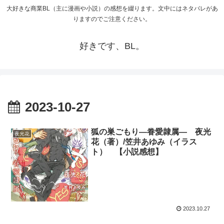
大好きな商業BL（主に漫画や小説）の感想を綴ります。文中にはネタバレがあ
りますのでご注意ください。
好きです、BL。
2023-10-27
狐の巣ごもり―眷愛隷属― 夜光
夜光花
花（著）/笠井あゆみ（イラス
ト） 【小説感想】
2023.10.27