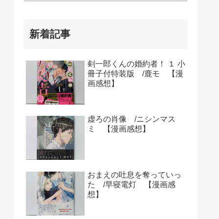
新着記事
剣一郎くんの婚約者！ １ 小
冊子付特装版 /鹿モ 【漫
画感想】
虚ろの肖像 /ニシンマス
ミ 【漫画感想】
おまえの吐息を奪っていっ
た /早寝電灯 【漫画感
想】