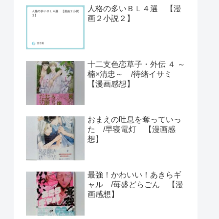
人格の多いＢＬ４選 【漫
画２小説２】
十二支色恋草子・外伝 ４ ～
楠×清忠～ /待緒イサミ
【漫画感想】
おまえの吐息を奪っていっ
た /早寝電灯 【漫画感
想】
最強！かわいい！あきらギ
ャル /苺盛どらごん 【漫
画感想】