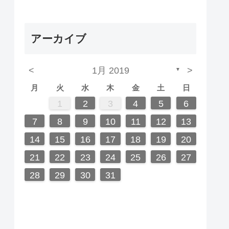
アーカイブ
<
1月 2019
>
▼
月
火
水
木
金
土
日
5
7
3
5
1
1
4
2
5
3
6
1
4
6
2
2
5
1
3
6
1
4
7
2
5
7
3
4
7
3
5
1
3
6
2
4
7
2
5
5
1
4
6
2
4
7
3
5
1
3
6
6
2
5
7
3
5
1
4
6
2
4
7
7
3
6
1
4
6
2
5
7
3
5
1
2
5
1
3
6
1
4
7
2
5
7
3
3
2
4
7
2
5
1
3
6
1
4
4
7
3
5
1
2
3
4
5
6
12
14
10
12
12
10
13
13
12
10
13
14
12
14
10
14
10
12
10
13
14
12
12
13
14
10
12
10
13
13
12
14
10
12
13
14
14
10
13
13
12
14
10
12
12
10
13
14
12
14
10
10
14
12
10
13
14
10
12
11
11
11
11
11
11
11
11
11
11
11
11
11
11
8
8
9
8
9
9
8
8
9
8
9
9
8
9
8
9
8
9
8
9
8
9
8
8
9
9
9
8
8
7
8
9
10
11
12
13
19
21
17
19
15
15
18
16
19
17
20
15
18
20
16
16
19
15
17
20
15
18
21
16
19
21
17
18
21
17
19
15
17
20
16
18
21
16
19
19
15
18
20
16
18
21
17
19
15
17
20
20
16
19
21
17
19
15
18
20
16
18
21
21
17
20
15
18
20
16
19
21
17
19
15
16
19
15
17
20
15
18
21
16
19
21
17
17
16
18
21
16
19
15
17
20
15
18
18
21
17
19
14
15
16
17
18
19
20
26
28
24
26
22
22
25
23
26
24
27
22
25
27
23
23
26
22
24
27
22
25
28
23
26
28
24
25
28
24
26
22
24
27
23
25
28
23
26
26
22
25
27
23
25
28
24
26
22
24
27
27
23
26
28
24
26
22
25
27
23
25
28
28
24
27
22
25
27
23
26
28
24
26
22
23
26
22
24
27
22
25
28
23
26
28
24
24
23
25
28
23
26
22
24
27
22
25
25
28
24
26
21
22
23
24
25
26
27
31
29
30
31
29
30
29
29
30
31
31
29
30
30
29
30
31
29
30
31
29
30
31
29
30
31
29
29
29
30
31
30
30
29
29
31
28
29
30
31