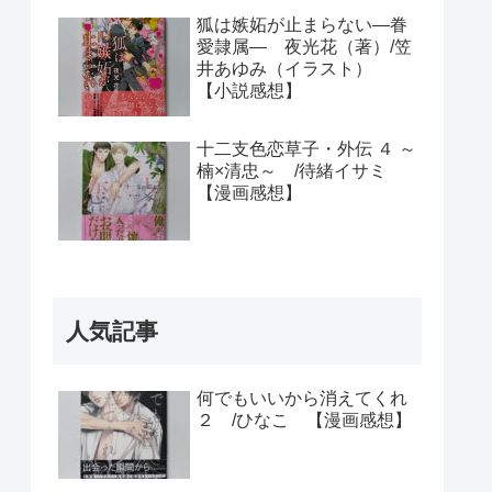
狐は嫉妬が止まらない―眷
愛隷属― 夜光花（著）/笠
井あゆみ（イラスト）
【小説感想】
十二支色恋草子・外伝 ４ ～
楠×清忠～ /待緒イサミ
【漫画感想】
人気記事
何でもいいから消えてくれ
２ /ひなこ 【漫画感想】