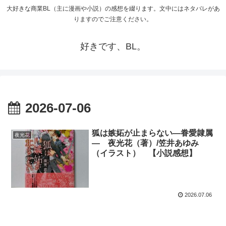
大好きな商業BL（主に漫画や小説）の感想を綴ります。文中にはネタバレがあ
りますのでご注意ください。
好きです、BL。
2026-07-06
狐は嫉妬が止まらない―眷愛隷属
夜光花
― 夜光花（著）/笠井あゆみ
（イラスト） 【小説感想】
2026.07.06