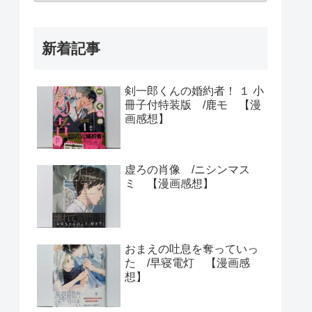
新着記事
剣一郎くんの婚約者！ １ 小
冊子付特装版 /鹿モ 【漫
画感想】
虚ろの肖像 /ニシンマス
ミ 【漫画感想】
おまえの吐息を奪っていっ
た /早寝電灯 【漫画感
想】