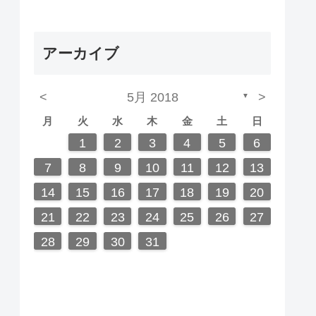
アーカイブ
<
5月 2018
>
▼
月
火
水
木
金
土
日
5
7
3
5
1
1
4
2
5
3
6
1
4
6
2
2
5
1
3
6
1
4
7
2
5
7
3
4
7
3
5
1
3
6
2
4
7
2
5
5
1
4
6
2
4
7
3
5
1
3
6
6
2
5
7
3
5
1
4
6
2
4
7
7
3
6
1
4
6
2
5
7
3
5
1
2
5
1
3
6
1
4
7
2
5
7
3
3
6
2
4
7
2
5
1
3
1
4
4
7
3
5
1
2
3
4
5
6
12
14
10
12
12
10
13
13
12
10
13
14
12
14
10
14
10
12
10
13
14
12
12
13
14
10
12
10
13
13
12
14
10
12
13
14
14
10
13
13
12
14
10
12
12
10
13
14
12
14
10
10
13
14
12
10
14
10
12
11
11
11
11
11
11
11
11
11
11
11
11
11
11
8
8
9
8
9
9
8
8
9
8
9
9
8
9
8
9
8
9
8
9
8
9
8
8
9
9
9
8
8
7
8
9
10
11
12
13
19
21
17
19
15
15
18
16
19
17
20
15
18
20
16
16
19
15
17
20
15
18
21
16
19
21
17
18
21
17
19
15
17
20
16
18
21
16
19
19
15
18
20
16
18
21
17
19
15
17
20
20
16
19
21
17
19
15
18
20
16
18
21
21
17
20
15
18
20
16
19
21
17
19
15
16
19
15
17
20
15
18
21
16
19
21
17
17
20
16
18
21
16
19
15
17
15
18
18
21
17
19
14
15
16
17
18
19
20
26
28
24
26
22
22
25
23
26
24
27
22
25
27
23
23
26
22
24
27
22
25
28
23
26
28
24
25
28
24
26
22
24
27
23
25
28
23
26
26
22
25
27
23
25
28
24
26
22
24
27
27
23
26
28
24
26
22
25
27
23
25
28
28
24
27
22
25
27
23
26
28
24
26
22
23
26
22
24
27
22
25
28
23
26
28
24
24
27
23
25
28
23
26
22
24
22
25
25
28
24
26
21
22
23
24
25
26
27
31
29
30
31
29
30
29
29
30
31
31
29
30
30
29
30
31
29
30
31
29
30
31
29
30
31
29
29
29
30
31
30
30
29
29
31
28
29
30
31