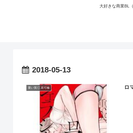
大好きな商業BL
2018-05-13
ロ
重い実/三原可楠