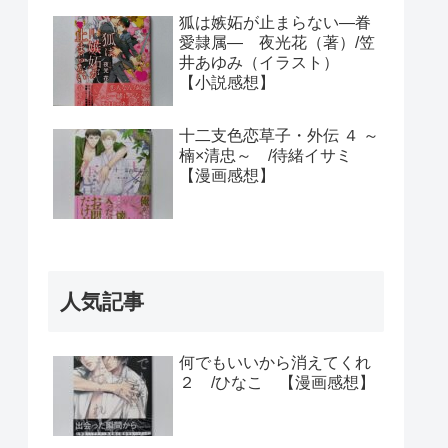
狐は嫉妬が止まらない―眷
愛隷属― 夜光花（著）/笠
井あゆみ（イラスト）
【小説感想】
十二支色恋草子・外伝 ４ ～
楠×清忠～ /待緒イサミ
【漫画感想】
人気記事
何でもいいから消えてくれ
２ /ひなこ 【漫画感想】