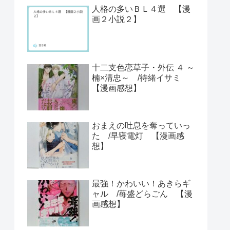
人格の多いＢＬ４選 【漫
画２小説２】
十二支色恋草子・外伝 ４ ～
楠×清忠～ /待緒イサミ
【漫画感想】
おまえの吐息を奪っていっ
た /早寝電灯 【漫画感
想】
最強！かわいい！あきらギ
ャル /苺盛どらごん 【漫
画感想】