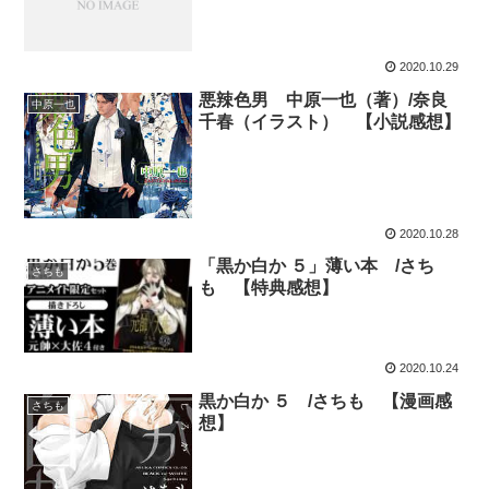
2020.10.29
悪辣色男 中原一也（著）/奈良
中原一也
千春（イラスト） 【小説感想】
2020.10.28
「黒か白か ５」薄い本 /さち
さちも
も 【特典感想】
2020.10.24
黒か白か ５ /さちも 【漫画感
さちも
想】