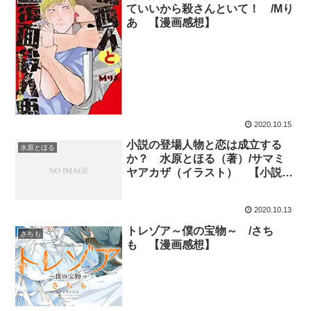
ていいから殺さんといて！ /Mり
あ 【漫画感想】
2020.10.15
小説の登場人物と恋は成立する
水原とほる
か？ 水原とほる（著）/サマミ
ヤアカザ（イラスト） 【小説感
想】
2020.10.13
トレゾア～僕の宝物～ /さち
さちも
も 【漫画感想】