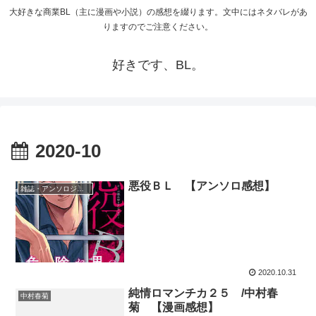
大好きな商業BL（主に漫画や小説）の感想を綴ります。文中にはネタバレがあ
りますのでご注意ください。
好きです、BL。
2020-10
悪役ＢＬ 【アンソロ感想】
雑誌・アンソロジー等
2020.10.31
純情ロマンチカ２５ /中村春
中村春菊
菊 【漫画感想】