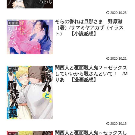
2020.10.23
そらの誉れは旦那さま 野原滋
野原滋
（著）/サマミヤアカザ（イラス
ト） 【小説感想】
2020.10.21
関西人と覆面殺人鬼２～セックス
Mりあ
していいから殺さんといて！ /M
りあ 【漫画感想】
2020.10.16
関西人と覆面殺人鬼～セックスし
Mりあ