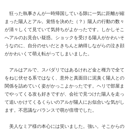
狂った執事さんが一時帰国している隙に一気に距離が縮
まった陽人とアル。覚悟を決めた（？）陽人の行動の数々
が清々しくて見ていて気持ちがよかったです。しかしそこ
へアルのお見合い疑惑。ショックを受ける陽人がかわいそ
うなのに、自分のせいだときちんと納得しながらの泣き顔
がかわいくて萌え転がってしまいました。
アルはアルで、スパダリではあるけれど金と権力で全て
をねじ伏せる系ではなく、意外と真面目に泥臭く陽人との
関係を詰めていく姿がかっこよかったです。ヘリで部屋ま
でやってくる攻も好きですが、会社で見つけた陽人を走っ
て追いかけてくるくらいのアルが陽人にお似合いな気がし
ます。不思議なバランスで萌が倍増でした。
美人なミア様の本心には笑いました。強い。そこからの