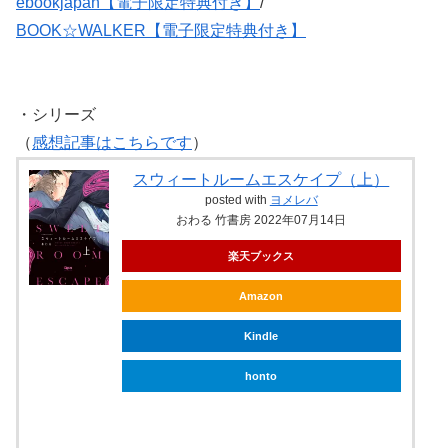
ebookjapan【電子限定特典付き】
/
BOOK☆WALKER【電子限定特典付き】
・シリーズ
（
感想記事はこちらです
）
スウィートルームエスケイプ（上）
posted with
ヨメレバ
おわる 竹書房 2022年07月14日
楽天ブックス
Amazon
Kindle
honto
ebookjapan