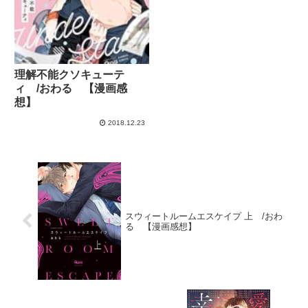
理解不能クソキューテ
ィ /おわる 【漫画感
想】
2018.12.23
スウィートルームエスケイプ 上 /おわ
る 【漫画感想】