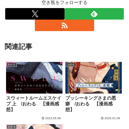
空き瓶をフォローする
関連記事
おわる
おわる
スウィートルームエスケイ
プッシーキングさまの悪
プ 上 /おわる 【漫画感
癖 /おわる 【漫画感
想】
想】
2023.05.08
2020.01.09
おわる