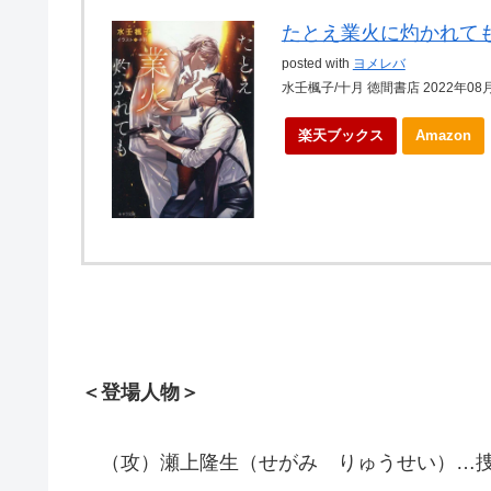
たとえ業火に灼かれて
posted with
ヨメレバ
水壬楓子/十月 徳間書店 2022年08
楽天ブックス
Amazon
＜登場人物＞
（攻）瀬上隆生（せがみ りゅうせい）…捜