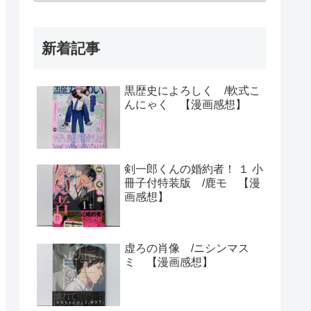
新着記事
黒歴史によろしく /軟式こ
んにゃく 【漫画感想】
剣一郎くんの婚約者！ １ 小
冊子付特装版 /鹿モ 【漫
画感想】
虚ろの肖像 /ニシンマス
ミ 【漫画感想】