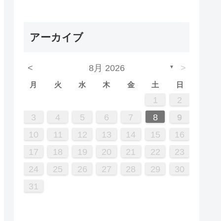
アーカイブ
<
8月 2026
>
▼
月
火
水
木
金
土
日
5
7
3
5
1
1
4
2
5
3
6
1
4
6
2
2
5
1
3
6
1
4
7
2
5
7
3
4
7
3
5
1
3
6
2
4
7
2
5
5
1
4
6
2
4
7
3
5
1
3
6
6
2
5
7
3
5
1
4
6
2
4
7
7
3
6
1
4
6
2
5
7
3
5
1
2
5
1
3
6
1
4
7
2
5
7
3
3
6
2
4
7
2
5
1
3
6
1
4
4
7
3
5
1
2
12
14
10
12
12
10
13
13
12
10
13
14
12
14
10
14
10
12
10
13
14
12
12
13
14
10
12
10
13
13
12
14
10
12
13
14
14
10
13
13
12
14
10
12
12
10
13
14
12
14
10
10
13
14
12
10
13
14
10
12
11
11
11
11
11
11
11
11
11
11
11
11
11
11
8
8
9
8
9
9
8
8
9
8
9
9
8
9
8
9
8
9
8
9
8
9
8
8
9
9
9
8
8
3
4
5
6
7
8
9
19
21
17
19
15
15
18
16
19
17
20
15
18
20
16
16
19
15
17
20
15
18
21
16
19
21
17
18
21
17
19
15
17
20
16
18
21
16
19
19
15
18
20
16
18
21
17
19
15
17
20
20
16
19
21
17
19
15
18
20
16
18
21
21
17
20
15
18
20
16
19
21
17
19
15
16
19
15
17
20
15
18
21
16
19
21
17
17
20
16
18
21
16
19
15
17
20
15
18
18
21
17
19
10
11
12
13
14
15
16
26
28
24
26
22
22
25
23
26
24
27
22
25
27
23
23
26
22
24
27
22
25
28
23
26
28
24
25
28
24
26
22
24
27
23
25
28
23
26
26
22
25
27
23
25
28
24
26
22
24
27
27
23
26
28
24
26
22
25
27
23
25
28
28
24
27
22
25
27
23
26
28
24
26
22
23
26
22
24
27
22
25
28
23
26
28
24
24
27
23
25
28
23
26
22
24
27
22
25
25
28
24
26
17
18
19
20
21
22
23
31
29
30
31
29
30
29
29
30
31
31
29
30
30
29
30
31
29
30
31
29
30
31
29
30
31
29
29
29
30
31
30
30
29
29
31
24
25
26
27
28
29
30
31