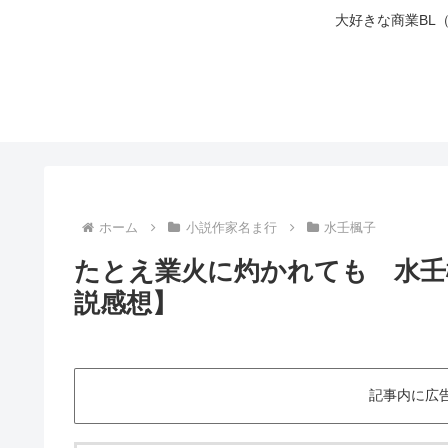
大好きな商業BL
ホーム
小説作家名ま行
水壬楓子
たとえ業火に灼かれても 水壬
説感想】
記事内に広