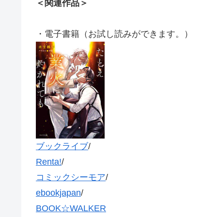
＜関連作品＞
・電子書籍（お試し読みができます。）
ブックライブ
/
Renta!
/
コミックシーモア
/
ebookjapan
/
BOOK☆WALKER