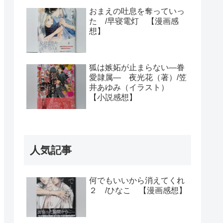
おまえの吐息を奪っていっ
た /早寝電灯 【漫画感
想】
狐は嫉妬が止まらない―眷
愛隷属― 夜光花（著）/笠
井あゆみ（イラスト）
【小説感想】
人気記事
何でもいいから消えてくれ
２ /ひなこ 【漫画感想】