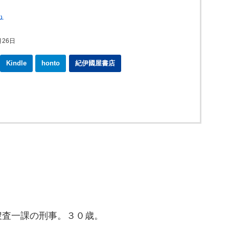
も
月26日
Kindle
honto
紀伊國屋書店
査一課の刑事。３０歳。