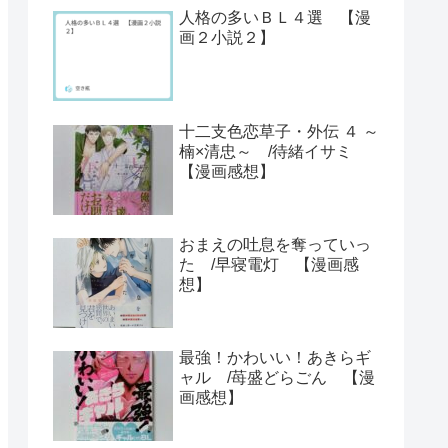
人格の多いＢＬ４選 【漫
画２小説２】
十二支色恋草子・外伝 ４ ～
楠×清忠～ /待緒イサミ
【漫画感想】
おまえの吐息を奪っていっ
た /早寝電灯 【漫画感
想】
最強！かわいい！あきらギ
ャル /苺盛どらごん 【漫
画感想】