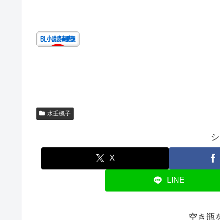
水壬楓子
シ
X
LINE
空き瓶