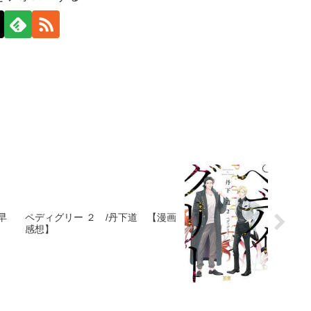
早
ペディグリー ２ /丹下道 【漫画
感想】