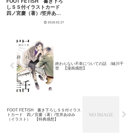
FOOT FETISH 書き下ろ
しＳＳ付イラストカード
四ノ宮慶（著）/笠井あゆ
み（イラスト） 【特典感
2018.02.27
想】
終わらない不幸についての話 /緒川千
世 【漫画感想】
FOOT FETISH 書き下ろしＳＳ付イラス
トカード 四ノ宮慶（著）/笠井あゆみ
（イラスト） 【特典感想】