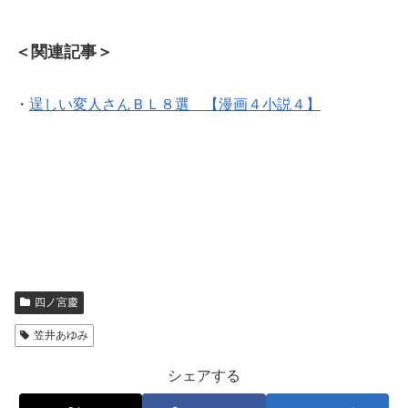
＜関連記事＞
・
逞しい変人さんＢＬ８選 【漫画４小説４】
四ノ宮慶
笠井あゆみ
シェアする