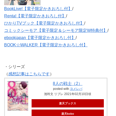
BookLive!【電子限定かきおろし付】
/
Renta!【電子限定かきおろし付】
/
ひかりTVブック【電子限定かきおろし付】
/
コミックシーモア【電子限定＆シーモア限定W特典付】
/
ebookjapan【電子限定かきおろし付】
/
BOOK☆WALKER【電子限定かきおろし付】
・シリーズ
（
感想記事はこちらです
）
8人の戦士（2）
posted with
ヨメレバ
池玲文 リブレ 2021年02月10日頃
楽天ブックス
楽天kobo