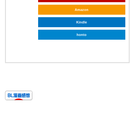
Amazon
Kindle
honto
ebookjapan