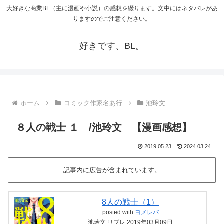
大好きな商業BL（主に漫画や小説）の感想を綴ります。文中にはネタバレがあ
りますのでご注意ください。
好きです、BL。
ホーム
コミック作家名あ行
池玲文
８人の戦士 １ /池玲文 【漫画感想】
2019.05.23
2024.03.24
記事内に広告が含まれています。
8人の戦士（1）
posted with
ヨメレバ
池玲文 リブレ 2019年03月09日