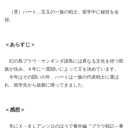
（受）ハート…宝玉の一族の戦士。留学中に秘技を会
得。
＜あらすじ＞
幻の島プラウ・ヤンギンダ諸島には異なる文化を持つ部
族が住み、４年に一度闘いによって王を決めています。
今年はその闘いの年、ハートは一族の代表戦士に選ば
れ、留学先から故郷に帰ってきました。
＜感想＞
先にＸ－ＢＬアンソロのほうで番外編『プラウ戦記～事