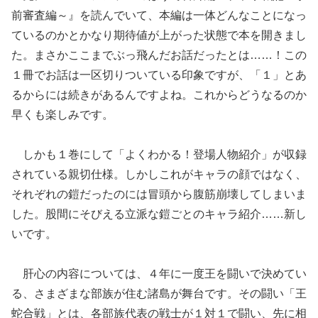
前審査編～』を読んでいて、本編は一体どんなことになっ
ているのかとかなり期待値が上がった状態で本を開きまし
た。まさかここまでぶっ飛んだお話だったとは……！この
１冊でお話は一区切りついている印象ですが、「１」とあ
るからには続きがあるんですよね。これからどうなるのか
早くも楽しみです。
しかも１巻にして「よくわかる！登場人物紹介」が収録
されている親切仕様。しかしこれがキャラの顔ではなく、
それぞれの鎧だったのには冒頭から腹筋崩壊してしまいま
した。股間にそびえる立派な鎧ごとのキャラ紹介……新し
いです。
肝心の内容については、４年に一度王を闘いで決めてい
る、さまざまな部族が住む諸島が舞台です。その闘い「王
蛇合戦」とは、各部族代表の戦士が１対１で闘い、先に相