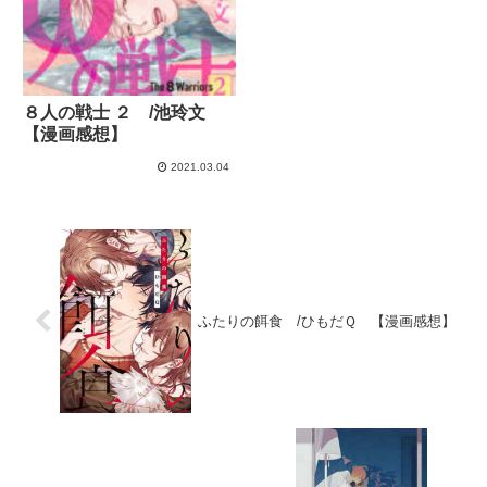
８人の戦士 ２ /池玲文
【漫画感想】
2021.03.04
ふたりの餌食 /ひもだＱ 【漫画感想】