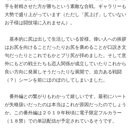
手を射精させた方が勝ちという素敵な合戦。ギャラリーも
大勢で盛り上がっています（ただし「尻上げ」していない
お子様は闘技場に入れません）。
基本的に尻は出して生活している皆様。偉い人への挨拶
はお尻を向けることだったりお尻を褒めることが口説き文
句だったりとこれでもかとプリ尻が拝めました。そして意
外にもどの戦士たちも恋人関係が成立していたりこれから
良い方向に発展しそうだったりな展開で、迫力ある戦闘
（？）シーンを前にほのぼのしてしまいました。
番外編との繋がりもわかって嬉しいです。最初にハート
が失格扱いだったのは本当はこれが原因だったのでしょう
か。この番外編は２０１９年秋頃に電子限定フルカラー
（１８禁）での単話配信が予定されているそうです。