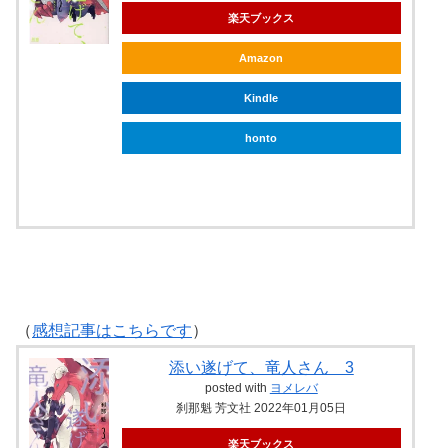
楽天ブックス
Amazon
Kindle
honto
ebookjapan
（
感想記事はこちらです
）
添い遂げて、竜人さん 3
posted with
ヨメレバ
刹那魁 芳文社 2022年01月05日
楽天ブックス