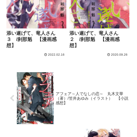
添い遂げて、竜人さん
添い遂げて、竜人さん
３ /刹那魁 【漫画感
２ /刹那魁 【漫画感
想】
想】
2022.02.16
2020.09.26
アフェア～人でなしの恋～ 丸木文華
（著）/笠井あゆみ（イラスト） 【小説
感想】