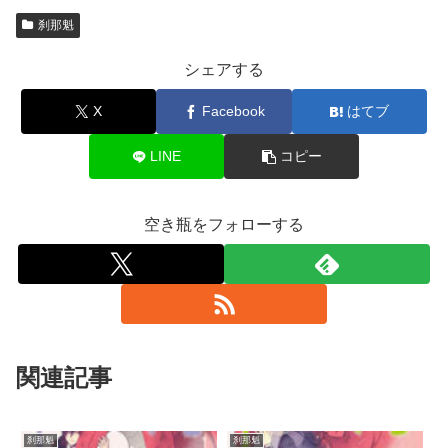
刹那魁
シェアする
X
Facebook
はてブ
LINE
コピー
空き瓶をフォローする
関連記事
刹那魁
刹那魁