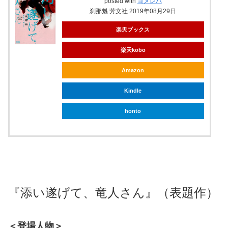
posted with
ヨメレバ
刹那魁 芳文社 2019年08月29日
楽天ブックス
楽天kobo
Amazon
Kindle
honto
『添い遂げて、竜人さん』（表題作）
＜登場人物＞