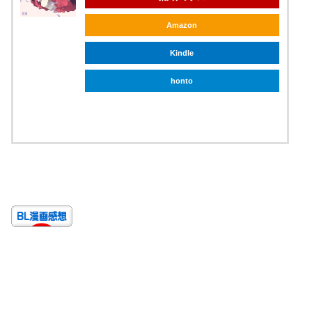
Amazon
Kindle
honto
ebookjapan