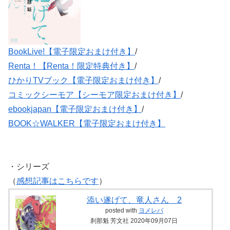
BookLive!【電子限定おまけ付き】
/
Renta！【Renta！限定特典付き】
/
ひかりTVブック【電子限定おまけ付き】
/
コミックシーモア【シーモア限定おまけ付き】
/
ebookjapan【電子限定おまけ付き】
/
BOOK☆WALKER【電子限定おまけ付き】
・シリーズ
（
感想記事はこちらです
）
添い遂げて、竜人さん 2
posted with
ヨメレバ
刹那魁 芳文社 2020年09月07日