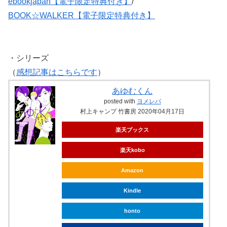
ebookjapan【電子限定特典付き】
/
BOOK☆WALKER【電子限定特典付き】
・シリーズ
（
感想記事はこちらです
）
あゆむくん
posted with
ヨメレバ
村上キャンプ 竹書房 2020年04月17日
楽天ブックス
楽天kobo
Amazon
Kindle
honto