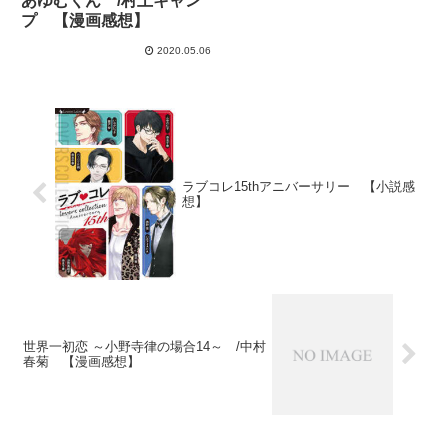
あゆむくん /村上キャン
プ 【漫画感想】
2020.05.06
ラブコレ15thアニバーサリー 【小説感
想】
世界一初恋 ～小野寺律の場合14～ /中村
春菊 【漫画感想】