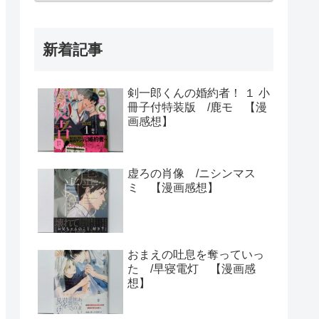
新着記事
剣一郎くんの婚約者！ １ 小
冊子付特装版 /鹿モ 【漫
画感想】
虚ろの肖像 /ニシンマス
ミ 【漫画感想】
おまえの吐息を奪っていっ
た /早寝電灯 【漫画感
想】