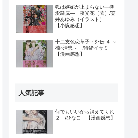
狐は嫉妬が止まらない―眷
愛隷属― 夜光花（著）/笠
井あゆみ（イラスト）
【小説感想】
十二支色恋草子・外伝 ４ ～
楠×清忠～ /待緒イサミ
【漫画感想】
人気記事
何でもいいから消えてくれ
２ /ひなこ 【漫画感想】