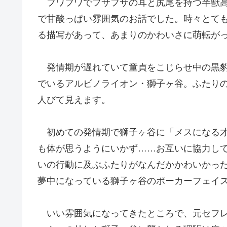
フワフワでフサフサの耳と尻尾を持つ半獣高
で甘酸っぱい雰囲気のお話でした。時々とて
る描写があって、あまりのかわいさに萌転が
発情期が遅れていて童貞をこじらせ中の黒豹
でいるアルビノライオン・獅子ヶ谷。ふたり
人びて見えます。
初めての発情期で獅子ヶ谷に「メスになる才
も体が思うようにいかず……お互いに協力し
いの行動に及ぶふたりがなんだかかわいかっ
夢中になっている獅子ヶ谷のポーカーフェイ
いい雰囲気になってきたところで、元セフレ