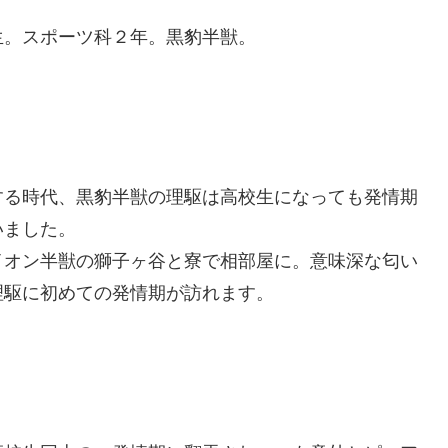
。スポーツ科２年。黒豹半獣。
る時代、黒豹半獣の理駆は高校生になっても発情期
いました。
オン半獣の獅子ヶ谷と寮で相部屋に。意味深な匂い
理駆に初めての発情期が訪れます。