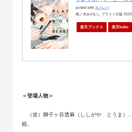
posted with
ヨメレバ
桃ノ木みのむし ブライト出版 2020
楽天ブックス
楽天kobo
＜登場人物＞
（攻）獅子ヶ谷透麻（ししがや とうま）…
鏡。