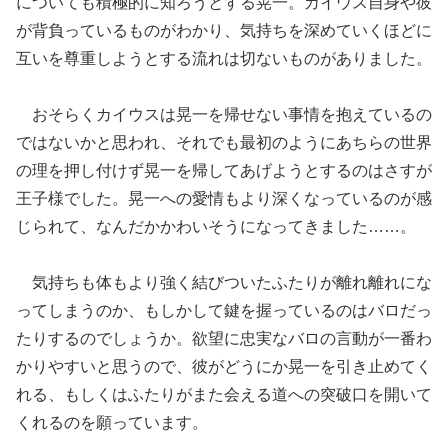
についても積極的に知ろうとする晃一。カイウス自身や彼
が背負っているものがわかり、気持ちを深めていくほどに
互いを尊重しようとする流れは切ないものがありました。
おそらくカイウスは晃一を帰せない事情を抱えているの
ではないかと思われ、それでも最初のようにあちらの世界
の理を押し付けず晃一を帰してあげようとするのはさすが
王子様でした。晃一への愛情もより深くなっているのが感
じられて、なんだかかわいそうになってきました……。
気持ちも体もより強く結びついたふたりが離れ離れにな
ってしまうのか、もしかして鍵を握っているのはバロだっ
たりするのでしょうか。欲望に忠実なバロの言動が一番わ
かりやすいと思うので、彼がどうにか晃一を引き止めてく
れる、もしくはふたりがまた会える道への突破口を開いて
くれるのを願っています。