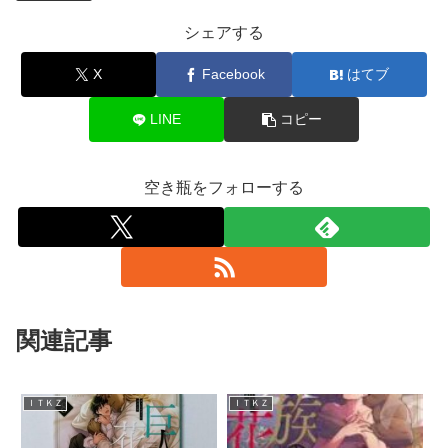
シェアする
X
Facebook
はてブ
LINE
コピー
空き瓶をフォローする
関連記事
ＩＴＫＺ
ＩＴＫＺ