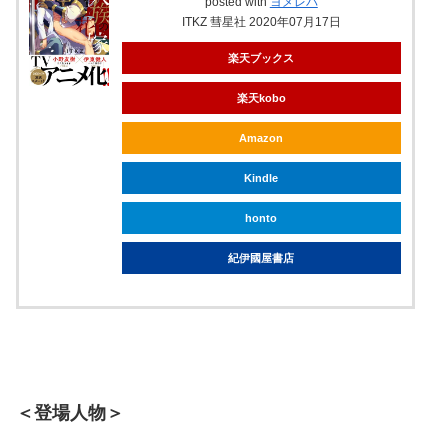
posted with
ヨメレバ
ITKZ 彗星社 2020年07月17日
楽天ブックス
楽天kobo
Amazon
Kindle
honto
紀伊國屋書店
＜登場人物＞