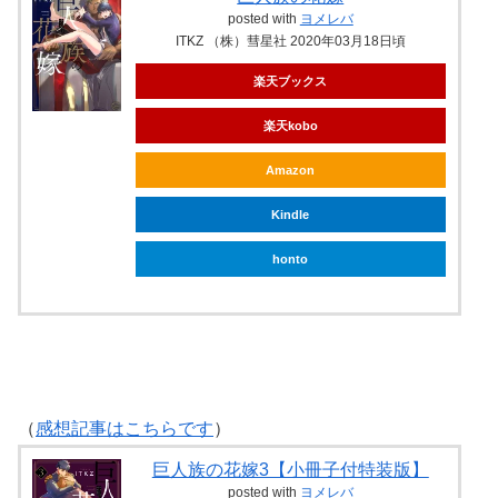
posted with
ヨメレバ
ITKZ （株）彗星社 2020年03月18日頃
楽天ブックス
楽天kobo
Amazon
Kindle
honto
（
感想記事はこちらです
）
巨人族の花嫁3【小冊子付特装版】
posted with
ヨメレバ