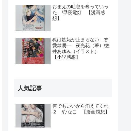
おまえの吐息を奪っていっ
た /早寝電灯 【漫画感
想】
狐は嫉妬が止まらない―眷
愛隷属― 夜光花（著）/笠
井あゆみ（イラスト）
【小説感想】
人気記事
何でもいいから消えてくれ
２ /ひなこ 【漫画感想】