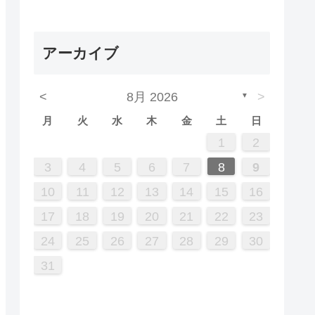
アーカイブ
<
8月 2026
>
▼
月
火
水
木
金
土
日
5
7
3
5
1
1
4
2
5
3
6
1
4
6
2
2
5
1
3
6
1
4
7
2
5
7
3
4
7
3
5
1
3
6
2
4
7
2
5
5
1
4
6
2
4
7
3
5
1
3
6
6
2
5
7
3
5
1
4
6
2
4
7
7
3
6
1
4
6
2
5
7
3
5
1
2
5
1
3
6
1
4
7
2
5
7
3
3
6
2
4
7
2
5
1
3
6
1
4
4
7
3
5
1
2
12
14
10
12
12
10
13
13
12
10
13
14
12
14
10
14
10
12
10
13
14
12
12
13
14
10
12
10
13
13
12
14
10
12
13
14
14
10
13
13
12
14
10
12
12
10
13
14
12
14
10
10
13
14
12
10
13
14
10
12
11
11
11
11
11
11
11
11
11
11
11
11
11
11
8
8
9
8
9
9
8
8
9
8
9
9
8
9
8
9
8
9
8
9
8
9
8
8
9
9
9
8
8
3
4
5
6
7
8
9
19
21
17
19
15
15
18
16
19
17
20
15
18
20
16
16
19
15
17
20
15
18
21
16
19
21
17
18
21
17
19
15
17
20
16
18
21
16
19
19
15
18
20
16
18
21
17
19
15
17
20
20
16
19
21
17
19
15
18
20
16
18
21
21
17
20
15
18
20
16
19
21
17
19
15
16
19
15
17
20
15
18
21
16
19
21
17
17
20
16
18
21
16
19
15
17
20
15
18
18
21
17
19
10
11
12
13
14
15
16
26
28
24
26
22
22
25
23
26
24
27
22
25
27
23
23
26
22
24
27
22
25
28
23
26
28
24
25
28
24
26
22
24
27
23
25
28
23
26
26
22
25
27
23
25
28
24
26
22
24
27
27
23
26
28
24
26
22
25
27
23
25
28
28
24
27
22
25
27
23
26
28
24
26
22
23
26
22
24
27
22
25
28
23
26
28
24
24
27
23
25
28
23
26
22
24
27
22
25
25
28
24
26
17
18
19
20
21
22
23
31
29
30
31
29
30
29
29
30
31
31
29
30
30
29
30
31
29
30
31
29
30
31
29
30
31
29
29
29
30
31
30
30
29
29
31
24
25
26
27
28
29
30
31