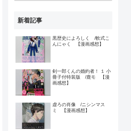
新着記事
黒歴史によろしく /軟式こ
んにゃく 【漫画感想】
剣一郎くんの婚約者！ １ 小
冊子付特装版 /鹿モ 【漫
画感想】
虚ろの肖像 /ニシンマス
ミ 【漫画感想】