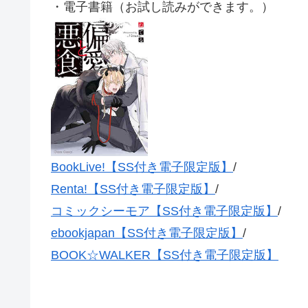
・電子書籍（お試し読みができます。）
BookLive!【SS付き電子限定版】
/
Renta!【SS付き電子限定版】
/
コミックシーモア【SS付き電子限定版】
/
ebookjapan【SS付き電子限定版】
/
BOOK☆WALKER【SS付き電子限定版】