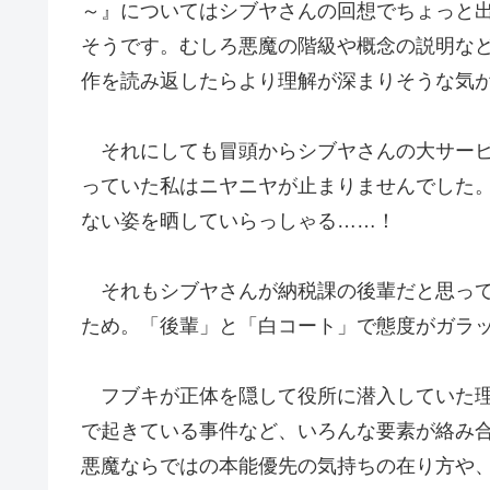
～』についてはシブヤさんの回想でちょっと
そうです。むしろ悪魔の階級や概念の説明な
作を読み返したらより理解が深まりそうな気
それにしても冒頭からシブヤさんの大サービ
っていた私はニヤニヤが止まりませんでした
ない姿を晒していらっしゃる……！
それもシブヤさんが納税課の後輩だと思って
ため。「後輩」と「白コート」で態度がガラ
フブキが正体を隠して役所に潜入していた理
で起きている事件など、いろんな要素が絡み
悪魔ならではの本能優先の気持ちの在り方や