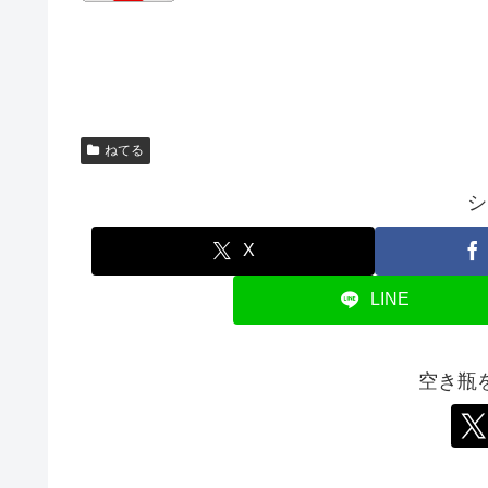
ねてる
シ
X
LINE
空き瓶