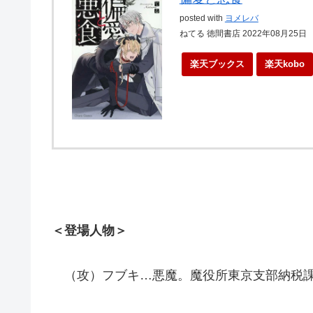
posted with
ヨメレバ
ねてる 徳間書店 2022年08月25日
楽天ブックス
楽天kobo
＜登場人物＞
（攻）フブキ…悪魔。魔役所東京支部納税