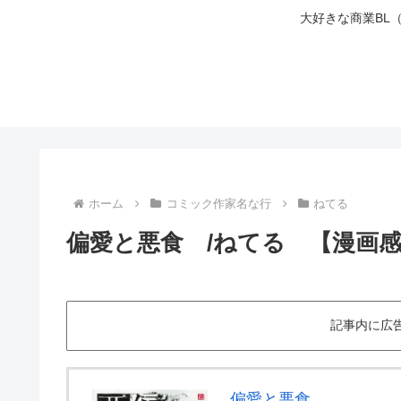
大好きな商業BL
ホーム
コミック作家名な行
ねてる
偏愛と悪食 /ねてる 【漫画
記事内に広
偏愛と悪食