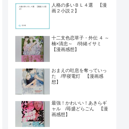
人格の多いＢＬ４選 【漫
画２小説２】
十二支色恋草子・外伝 ４ ～
楠×清忠～ /待緒イサミ
【漫画感想】
おまえの吐息を奪っていっ
た /早寝電灯 【漫画感
想】
最強！かわいい！あきらギ
ャル /苺盛どらごん 【漫
画感想】