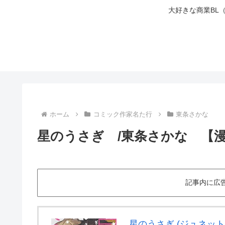
大好きな商業BL
ホーム
コミック作家名た行
東条さかな
星のうさぎ /東条さかな 【
記事内に広
星のうさぎ (ジュネッ