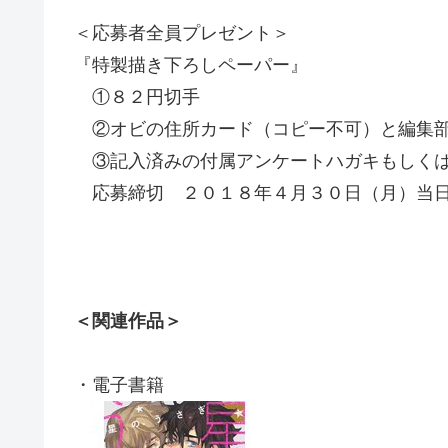
＜応募者全員プレゼント＞
『特製描き下ろしペーパー』
①８２円切手
②オビの住所カード（コピー不可）と編集
③記入済みの付属アンケートハガキもしく
応募締切 ２０１８年４月３０日（月）当
＜関連作品＞
・電子書籍