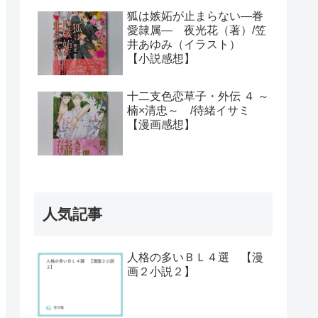
狐は嫉妬が止まらない―眷
愛隷属― 夜光花（著）/笠
井あゆみ（イラスト）
【小説感想】
十二支色恋草子・外伝 ４ ～
楠×清忠～ /待緒イサミ
【漫画感想】
人気記事
人格の多いＢＬ４選 【漫
画２小説２】