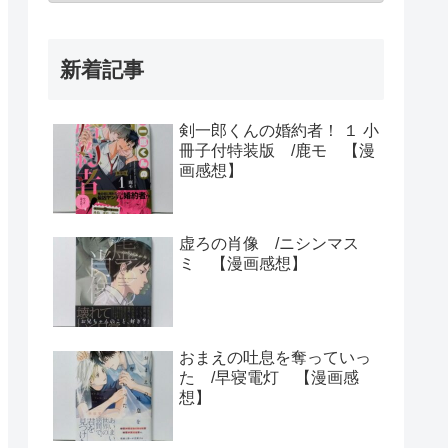
新着記事
剣一郎くんの婚約者！ １ 小
冊子付特装版 /鹿モ 【漫
画感想】
虚ろの肖像 /ニシンマス
ミ 【漫画感想】
おまえの吐息を奪っていっ
た /早寝電灯 【漫画感
想】