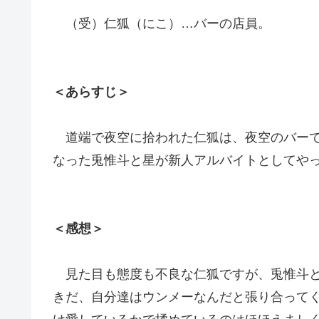
（受）仁狐（にこ）…バーの店員。
＜あらすじ＞
道端で夜空に拾われた仁狐は、夜空のバーで
なった兎惟斗と星が新人アルバイトとしてや
＜感想＞
見た目も態度も不良な仁狐ですが、兎惟斗と
きだ、自分達はウンメーなんだと張り合って