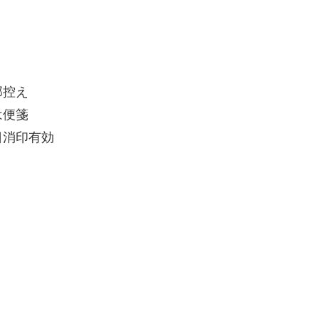
部控え
は便箋
日消印有効