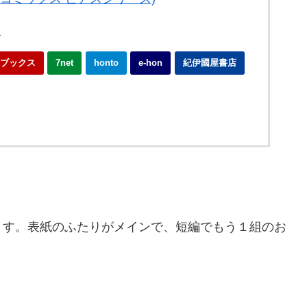
1
ブックス
7net
honto
e-hon
紀伊國屋書店
す。表紙のふたりがメインで、短編でもう１組のお