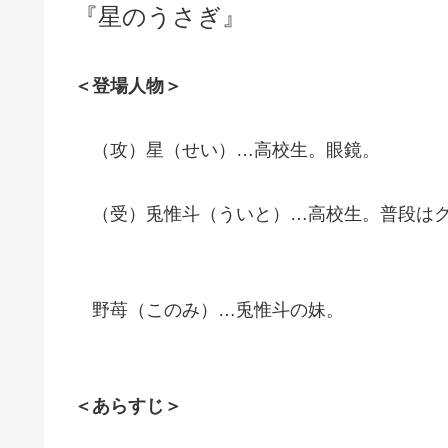
『星のうさぎ』
＜登場人物＞
（攻）星（せい）…高校生。眼鏡。
（受）兎惟斗（ういと）…高校生。普段はク
野苺（このみ）…兎惟斗の妹。
＜あらすじ＞