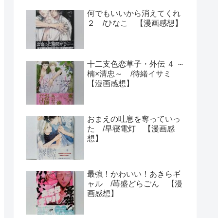
何でもいいから消えてくれ
２ /ひなこ 【漫画感想】
十二支色恋草子・外伝 ４ ～
楠×清忠～ /待緒イサミ
【漫画感想】
おまえの吐息を奪っていっ
た /早寝電灯 【漫画感
想】
最強！かわいい！あきらギ
ャル /苺盛どらごん 【漫
画感想】