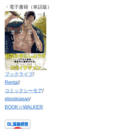
・電子書籍（単話版）
ブックライブ
/
Renta!
/
コミックシーモア
/
ebookjapan
/
BOOK☆WALKER