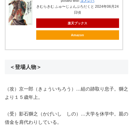
posted with
ヨメレバ
きむらきむ ふゅ〜じょんぷろだくと 2024年06月24
日頃
楽天ブックス
Amazon
＜登場人物＞
（攻）京一郎（きょういちろう）…組の跡取り息子。獅之
より１５歳年上。
（受）影石獅之（かげいし しの）…大学を休学中。親の
借金を肩代わりしている。