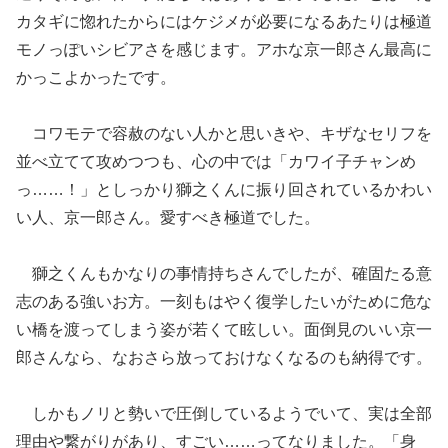
カタギに惚れたからにはケジメが必要になるあたりは極道
モノっぽいシビアさを感じます。アホな京一郎さん最高に
かっこよかったです。
コワモテで容赦のない人かと思いきや、キザなセリフを
並べ立てて攻めつつも、心の中では「カワイ子チャンめ
っ……！」としっかり獅之くんに振り回されているかわい
い人、京一郎さん。愛すべき極道でした。
獅之くんもかなりの事情持ちさんでしたが、確固たる意
志のある強いお方。一刻もはやく復学したいがために危な
い橋を渡ってしまう姿が若くて眩しい。面倒見のいい京一
郎さんなら、なおさら放っておけなくなるのも納得です。
しかもノリと勢いで圧倒しているようでいて、実は全部
理由や繋がりがあり、すごい……ってなりました。「身