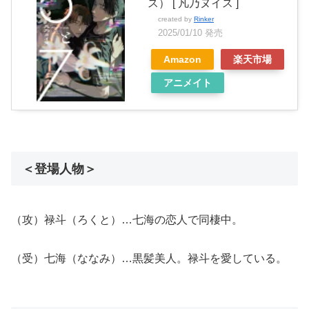
ス） [ 凡乃ヌイス ]
created by
Rinker
2025/01/10 発売
Amazon
楽天市場
アニメイト
＜登場人物＞
（攻）禄斗（ろくと）…七海の恋人で同棲中。
（受）七海（ななみ）…黒髪美人。禄斗を愛している。