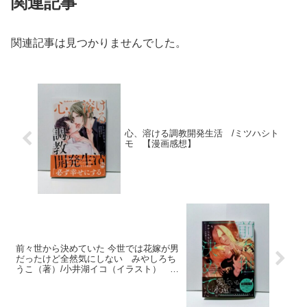
関連記事
関連記事は見つかりませんでした。
心、溶ける調教開発生活 /ミツハシト
モ 【漫画感想】
前々世から決めていた 今世では花嫁が男
だったけど全然気にしない みやしろち
うこ（著）/小井湖イコ（イラスト）
【小説感想】