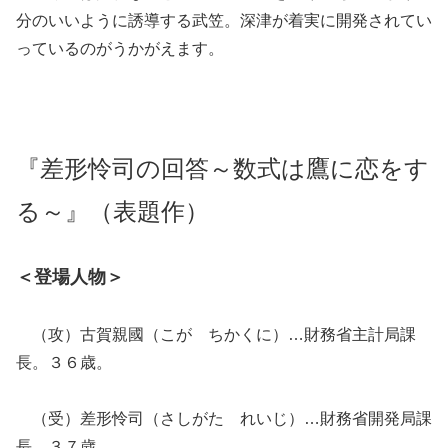
分のいいように誘導する武笠。深津が着実に開発されてい
っているのがうかがえます。
『差形怜司の回答～数式は鷹に恋をす
る～』（表題作）
＜登場人物＞
（攻）古賀親國（こが ちかくに）…財務省主計局課
長。３６歳。
（受）差形怜司（さしがた れいじ）…財務省開発局課
長。３７歳。