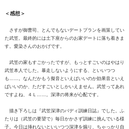
＜感想＞
さすが御曹司、とんでもないデートプランを画策してい
た武笠。最終的には土下座からのお家デートに落ち着きま
す。愛染さんのおかげです。
武笠の家もすごかったですが、もっとすごいのはやはり
武笠本人でした。暴走しないようにする、といいつつ
も……。なんだかもう擬音といえばいいのか効果音といえ
ばいいのか、ただすごいとしかいえません。武笠ってあれ
ですよね、４Ｌ……。深津の将来が心配です。
描き下ろしは『武笠深津のバディ訓練日誌』でした。ふ
たりは（武笠の要望で）毎日かかさず訓練に挑んでいる様
子。今日は挿れないといいつつ深津を煽り、ちゃっかり自