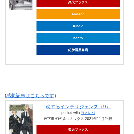
楽天ブックス
Amazon
Kindle
honto
紀伊國屋書店
(
感想記事はこちらです
）
恋するインテリジェンス（9）
posted with
ヨメレバ
丹下道 幻冬舎コミックス 2021年11月24日
楽天ブックス