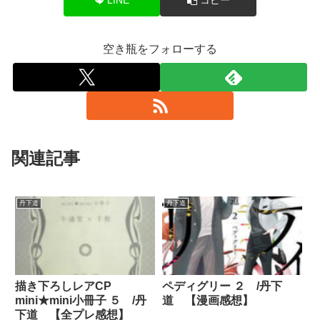
空き瓶をフォローする
関連記事
丹下道
丹下道
描き下ろしレアCP
ペディグリー ２ /丹下
mini★mini小冊子 ５ /丹
道 【漫画感想】
下道 【全プレ感想】