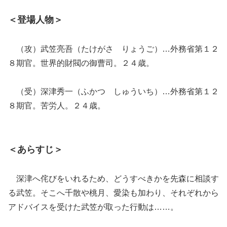
＜登場人物＞
（攻）武笠亮吾（たけがさ りょうご）…外務省第１２
８期官。世界的財閥の御曹司。２４歳。
（受）深津秀一（ふかつ しゅういち）…外務省第１２
８期官。苦労人。２４歳。
＜あらすじ＞
深津へ侘びをいれるため、どうすべきかを先森に相談す
る武笠。そこへ千散や桃月、愛染も加わり、それぞれから
アドバイスを受けた武笠が取った行動は……。