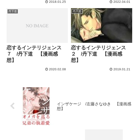
2018.01.25
2022.04.01
丹下道
丹下道
恋するインテリジェンス
恋するインテリジェンス
７ /丹下道 【漫画感
２ /丹下道 【漫画感
想】
想】
2020.02.08
2019.01.21
インザケージ /左藤さなゆき 【漫画感
想】