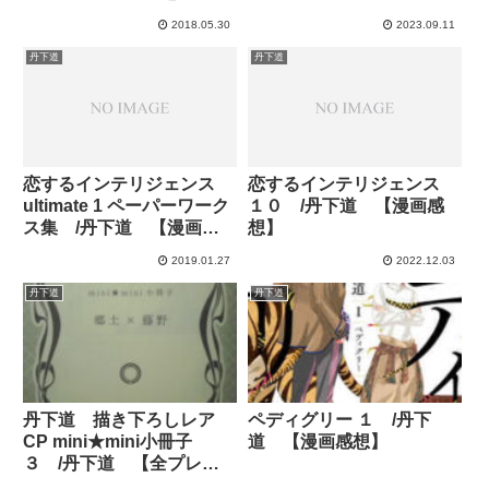
2018.05.30
2023.09.11
丹下道
丹下道
恋するインテリジェンス
恋するインテリジェンス
ultimate 1 ペーパーワーク
１０ /丹下道 【漫画感
ス集 /丹下道 【漫画感
想】
想】
2019.01.27
2022.12.03
丹下道
丹下道
丹下道 描き下ろしレア
ペディグリー １ /丹下
CP mini★mini小冊子
道 【漫画感想】
３ /丹下道 【全プレ感
想】