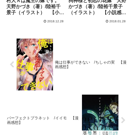
村人Ａは魔王の嫁です。
狗神様と初恋の花嫁 天野
天野かづき（著）/陸裕千
かづき（著）/陸裕千景子
景子（イラスト） 【小説
（イラスト） 【小説感
感想】
想】
2018.12.28
2018.01.28
俺は仕事ができない /ちしゃの実 【漫
画感想】
パーフェクトプラネット /イイモ 【漫
画感想】