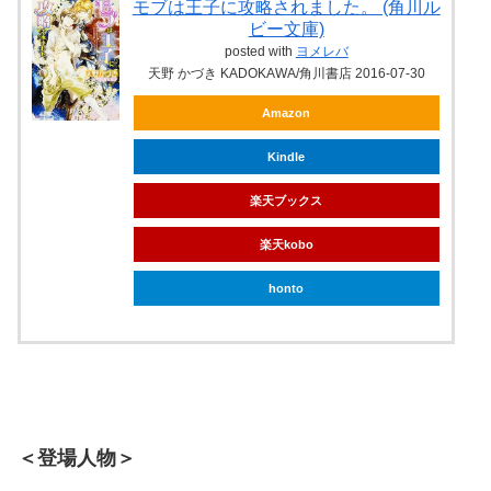
モブは王子に攻略されました。 (角川ル
ビー文庫)
posted with
ヨメレバ
天野 かづき KADOKAWA/角川書店 2016-07-30
Amazon
Kindle
楽天ブックス
楽天kobo
honto
＜登場人物＞