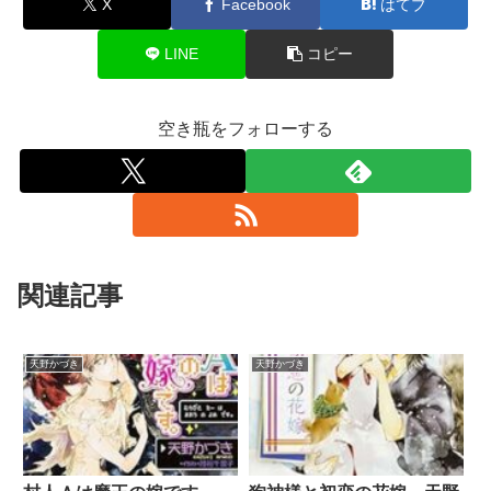
X
Facebook
はてブ
LINE
コピー
空き瓶をフォローする
関連記事
天野かづき
天野かづき