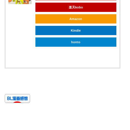
楽天kobo
Amazon
Kindle
honto
ebookjapan