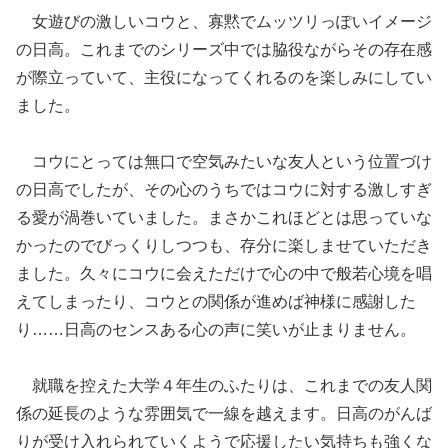
女遊びの激しいコウと、寡黙でムッツリっぽいイメージ
の日高。これまでのシリーズ中では脇役ながらその存在感
が際立っていて、主役になってくれるのを楽しみにしてい
ました。
コウにとっては無口で空気みたいな友人という位置づけ
の日高でしたが、その心のうちではコウに対する激しすぎ
る愛が渦巻いていました。まさかこれほどとは思っていな
かったのでびっくりしつつも、存分に楽しませていただき
ました。久々にコウに会えただけで心の中で般若心境を唱
えてしまったり、コウとの関係が進めば神様に感謝した
り……日高のセンスある心の声に笑いが止まりません。
就職を控えた大学４年生のふたりは、これまでの友人関
係の延長のような雰囲気で一線を越えます。日高のがんば
りが受け入れられていくようで応援したい気持ちも強くな