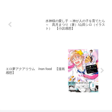
水神様の愛し子 ～神が人の子を育てたら
～ 髙月まつり（著）/山田シロ（イラス
ト） 【小説感想】
エロ夢アクアリウム /non food 【漫画
感想】