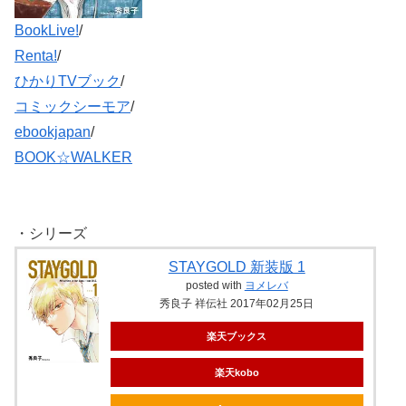
BookLive!
/
Renta!
/
ひかりTVブック
/
コミックシーモア
/
ebookjapan
/
BOOK☆WALKER
・シリーズ
STAYGOLD 新装版 1
posted with
ヨメレバ
秀良子 祥伝社 2017年02月25日
楽天ブックス
楽天kobo