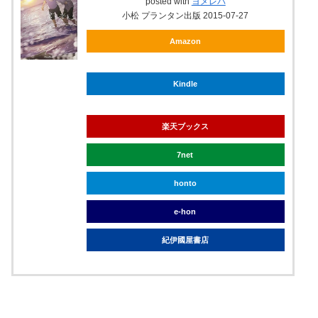
posted with
ヨメレバ
小松 プランタン出版 2015-07-27
Amazon
Kindle
楽天ブックス
7net
honto
e-hon
紀伊國屋書店