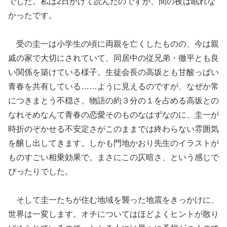
でした。私は2日かけて読んだのですが、間の夜は眠れな
かったです。
受の圭一は小学生の頃に両親を亡くしたものの、今は親
戚の家で大切にされていて、同居中の従兄弟・徹平とも良
い関係を築けている様子。生徒会長の高坂とも甘酸っぱい
青春を共有している……ように見えるのですが、なぜか常
につきまとう不穏さ。物語の約３分の１を占める高坂との
なれそめなんて青春の恋愛そのものなはずなのに、圭一が
時折のぞかせる不安定さがこのままでは終わらない雰囲気
を醸し出してきます。しかも門地かおり先生のイラストが
ものすごい相乗効果で。まさにこの仄暗さ、という感じで
ぴったりでした。
そして圭一たちが住む地域を襲った地震をきっかけに、
世界は一変します。オチについてはほどよくヒントが散り