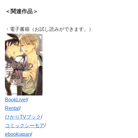
＜関連作品＞
・電子書籍（お試し読みができます。）
BookLive!
/
Renta!
/
ひかりTVブック
/
コミックシーモア
/
ebookjapan
/