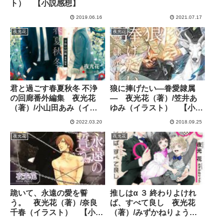
ト） 【小説感想】
2019.06.16
2021.07.17
夜光花
夜光花
君と過ごす春夏秋冬 不浄
狼に捧げたい―眷愛隷属
の回廊番外編集 夜光花
― 夜光花（著）/笠井あ
（著）/小山田あみ（イラ
ゆみ（イラスト） 【小説
スト） 【小説感想】
感想】
2022.03.20
2018.09.25
夜光花
夜光花
跪いて、永遠の愛を誓
推しはα ３ 終わりよけれ
う。 夜光花（著）/奈良
ば、すべて良し 夜光花
千春（イラスト） 【小説
（著）/みずかねりょう