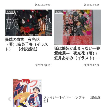
感想】
（イラスト） 【小説感
2018.08.03
2022.08.26
想】
夜光花
夜光花
異端の血族 夜光花
（著）/奈良千春（イラス
狐は嫉妬が止まらない―眷
ト） 【小説感想】
愛隷属― 夜光花（著）/
笠井あゆみ（イラスト）
【小説感想】
2021.08.15
2026.07.06
クレイジーネイバー /ツブキ 【漫画感
想】