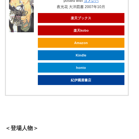
posted with
ヨメレバ
夜光花 大洋図書 2007年10月
楽天ブックス
楽天kobo
Amazon
Kindle
honto
紀伊國屋書店
＜登場人物＞