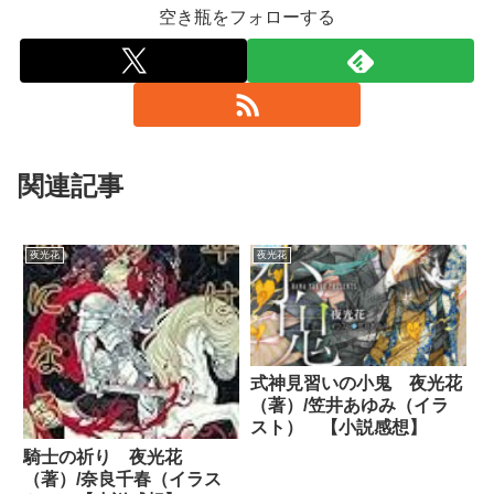
空き瓶をフォローする
関連記事
夜光花
夜光花
式神見習いの小鬼 夜光花
（著）/笠井あゆみ（イラ
スト） 【小説感想】
騎士の祈り 夜光花
（著）/奈良千春（イラス