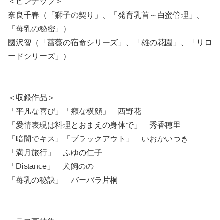
＜ピンナップ＞
奈良千春（「獅子の契り」、「発育乳首～白蜜管理」、
「苺乳の秘密」）
國沢智（「薔薇の宿命シリーズ」、「雄の花園」、「リロ
ードシリーズ」）
＜収録作品＞
「平凡な喜び」「癪な横顔」 西野花
「愛情表現は料理とおまえの身体で」 秀香穂里
「暗闇でキス」「ブラックアウト」 いおかいつき
「満月旅行」 ふゆの仁子
「Distance」 犬飼のの
「苺乳の秘訣」 バーバラ片桐