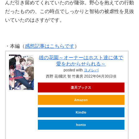
んだ引き留めてくれていたのが隆弥。野心を抱えての行動
だったものの、この時点でしっかりと智祐の被虐性を見抜
いていたのはさすがです。
・本編（
感想記事はこちらです
）
雄の花園～オーナーはホスト達に体で
愛をわからせられる～
posted with
ヨメレバ
西野 花/國沢 智 竹書房 2022年04月30日頃
楽天ブックス
Amazon
Kindle
honto
ebookjapan