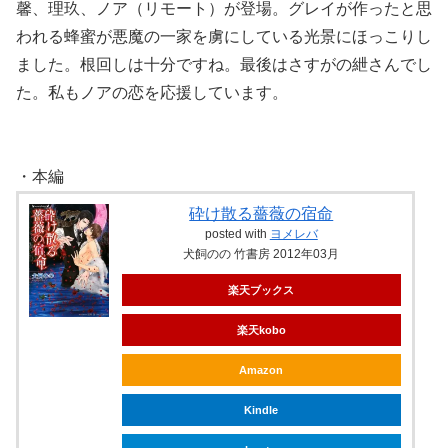
馨、理玖、ノア（リモート）が登場。グレイが作ったと思
われる蜂蜜が悪魔の一家を虜にしている光景にほっこりし
ました。根回しは十分ですね。最後はさすがの紲さんでし
た。私もノアの恋を応援しています。
・本編
砕け散る薔薇の宿命
posted with
ヨメレバ
犬飼のの 竹書房 2012年03月
楽天ブックス
楽天kobo
Amazon
Kindle