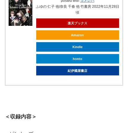
posted with
ヨメレバ
ふゆの 仁子 他/奈良 千春 他 竹書房 2022年11月28日
頃
楽天ブックス
Amazon
Kindle
honto
紀伊國屋書店
＜収録内容＞