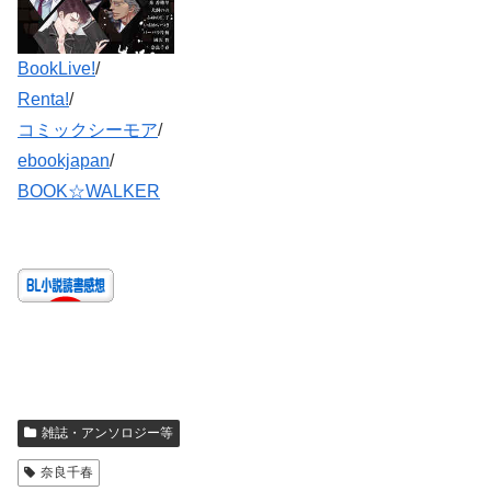
BookLive!
/
Renta!
/
コミックシーモア
/
ebookjapan
/
BOOK☆WALKER
雑誌・アンソロジー等
奈良千春