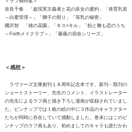
＜ラフ画特集＞
奈良千春 「超現実主義者と花の巫女の蜜約」「発育乳首
～白蜜管理～」「獅子の契り」「苺乳の秘密」
國沢智 「雄の花園」「キス×キル」「飴と鞭も恋のうち
～Forthメイクラブ～」「薔薇の宿命シリーズ」
＜感想＞
ラヴァーズ文庫創刊１８周年記念本です。新刊・既刊の
ショートストーリー、先生のコメント、イラストレーター
の先生によるラフ画と描き下ろし漫画が収録されていまし
た。ピンナップでは１枚の絵の中に３作品のキャラクター
たちが同時に存在していて感動しました。巻末にはこのピ
ンナップのラフ画もあり、初めましてのキャラも誰だかわ