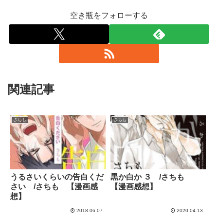
空き瓶をフォローする
関連記事
さちも
さちも
うるさいくらいの告白くだ
黒か白か ３ /さちも
さい /さちも 【漫画感
【漫画感想】
想】
2018.06.07
2020.04.13