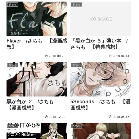
さちも
さちも
Flaver /さちも 【漫画感
「黒か白か ３」薄い本 /
想】
さちも 【特典感想】
2018.09.20
2020.04.14
さちも
さちも
黒か白か ２ /さちも
5Seconds /さちも 【漫
【漫画感想】
画感想】
2018.12.02
2018.05.15
さちも
さちも