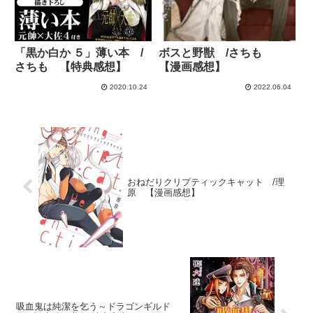
「黒か白か ５」薄い本 /
ボスと野獣 /さちも
さちも 【特典感想】
【漫画感想】
2020.10.24
2022.06.04
おねだりクリプティックキャット /理
原 【漫画感想】
吸血鬼は純潔を乞う～ドラゴンギルド