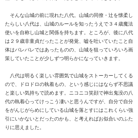
そんな山城の前に現れた八代。山城の同僚・辻を懐柔し
たらしい八代は、山城のルールを知ったうえで３４歳魔法
使いを自称し山城と関係を持ちます。ところが、後に八代
は２９歳非童貞だったことが発覚、嘘を吐いていたこと自
体はバレバレではあったものの、山城を狙っていろいろ画
策していたことが少しずつ明らかになっていきます。
八代は明るく楽しい雰囲気で山城をストーカーしてくる
ので、ドロドロの執着もの、という感じにはならず不思議
と楽しい気持ちで読めます。ニコニコ笑顔で神出鬼没の八
代の執着心ってけっこう凄いと思うんですが、自分で自分
をがんじがらめにしている山城を落とすにはこれくらい強
引にいかないとだったのかも、と考えればお似合いのふた
りに思えました。