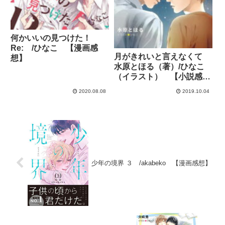
何かいいの見つけた！
Re: /ひなこ 【漫画感
月がきれいと言えなくて
想】
水原とほる（著）/ひなこ
（イラスト） 【小説感
想】
2020.08.08
2019.10.04
少年の境界 ３ /akabeko 【漫画感想】