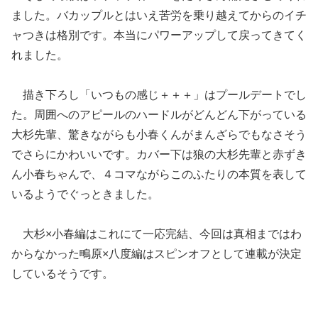
ました。バカップルとはいえ苦労を乗り越えてからのイチ
ャつきは格別です。本当にパワーアップして戻ってきてく
れました。
描き下ろし「いつもの感じ＋＋＋」はプールデートでし
た。周囲へのアピールのハードルがどんどん下がっている
大杉先輩、驚きながらも小春くんがまんざらでもなさそう
でさらにかわいいです。カバー下は狼の大杉先輩と赤ずき
ん小春ちゃんで、４コマながらこのふたりの本質を表して
いるようでぐっときました。
大杉×小春編はこれにて一応完結、今回は真相まではわ
からなかった鴫原×八度編はスピンオフとして連載が決定
しているそうです。