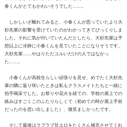
春くんがとてもかわいそうでした……。
しかしいざ離れてみると、小春くんが思っていたより大
杉先輩の影響を受けていたのがわかってきてびっくりしま
した。それに気が付いていたんだとしたら、大杉先輩は予
想以上に冷静に小春くんを見ていたことになりそうです。
大杉先輩……やはりただユルいだけの人ではなかっ
た……。
小春くんが高校生らしい頑張りを見せ、めでたく大杉先
輩の隣に返り咲いたときは私もクラスメイトたちと一緒に
拍手喝采でした。お祭りや花火を経ての、学校の屋上での
絡みはすごくこのふたりらしくて（初めての時が屋上手前
だったのを思い出しました）、微笑ましかったです。
そして最後はラブラブ甘エロをたくさん補充させてくれ