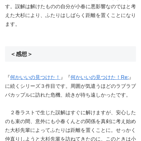
す。誤解は解けたものの自分が小春に悪影響なのではと考
えた大杉により、ふたりはしばらく距離を置くことになり
ます。
＜感想＞
『
何かいいの見つけた！
』『
何かいいの見つけた！Re:
』
に続くシリーズ３作目です。周囲が気遣うほどのラブラブ
バカップルに訪れた危機、続きが待ち遠しかったです。
２巻ラストで生じた誤解はすぐに解けますが、安心した
のも束の間、意外にも小春くんとの関係を真剣に考え始め
た大杉先輩によってふたりは距離を置くことに。せっかく
仲直りしようと大杉先輩を訪ねてきたのに、このときは小