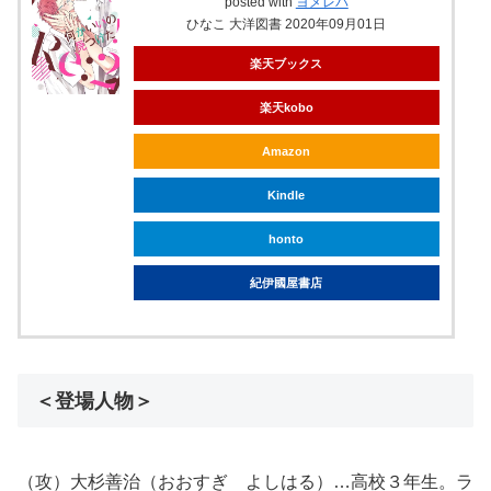
posted with
ヨメレバ
ひなこ 大洋図書 2020年09月01日
楽天ブックス
楽天kobo
Amazon
Kindle
honto
紀伊國屋書店
＜登場人物＞
（攻）大杉善治（おおすぎ よしはる）…高校３年生。ラ