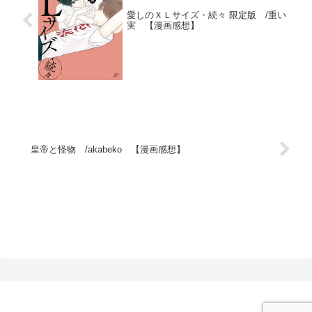
愛しのＸＬサイズ・続々 限定版 /重い
実 【漫画感想】
皇帝と怪物 /akabeko 【漫画感想】