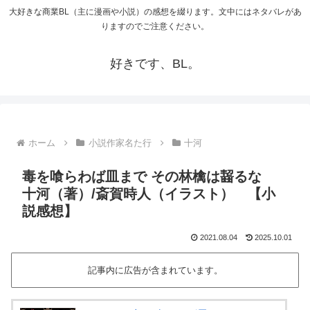
大好きな商業BL（主に漫画や小説）の感想を綴ります。文中にはネタバレがあ
りますのでご注意ください。
好きです、BL。
ホーム
小説作家名た行
十河
毒を喰らわば皿まで その林檎は齧るな
十河（著）/斎賀時人（イラスト） 【小
説感想】
2021.08.04
2025.10.01
記事内に広告が含まれています。