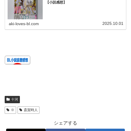
【小説感想】
2025.10.01
aki-loves-bl.com
十河
※
斎賀時人
シェアする