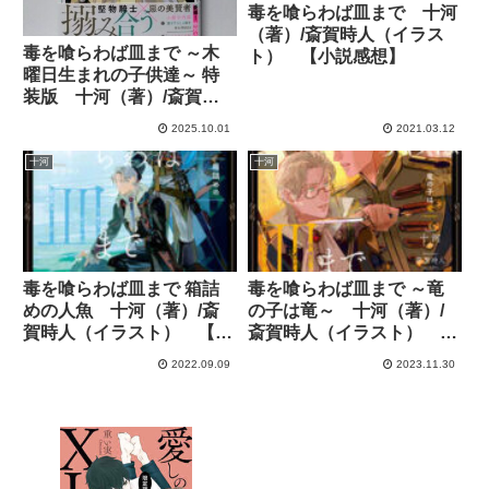
毒を喰らわば皿まで 十河
（著）/斎賀時人（イラス
毒を喰らわば皿まで ～木
ト） 【小説感想】
曜日生まれの子供達～ 特
装版 十河（著）/斎賀時
人（イラスト） 【小説感
2025.10.01
2021.03.12
想】
十河
十河
毒を喰らわば皿まで 箱詰
毒を喰らわば皿まで ～竜
めの人魚 十河（著）/斎
の子は竜～ 十河（著）/
賀時人（イラスト） 【小
斎賀時人（イラスト）
説感想】
【小説感想】
2022.09.09
2023.11.30