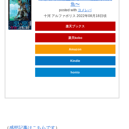
魚〜
posted with
ヨメレバ
十河 アルファポリス 2022年08月18日頃
楽天ブックス
楽天kobo
Amazon
Kindle
honto
ebookjapan
（
感想記事はこちらです
）