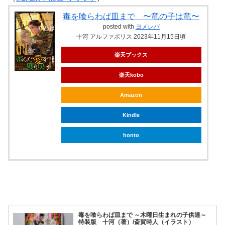
毒を喰らわば皿まで 〜竜の子は竜〜
posted with
ヨメレバ
十河 アルファポリス 2023年11月15日頃
楽天ブックス
楽天kobo
Amazon
Kindle
honto
毒を喰らわば皿まで ～木曜日生まれの子供達～
特装版 十河（著）/斎賀時人（イラスト）