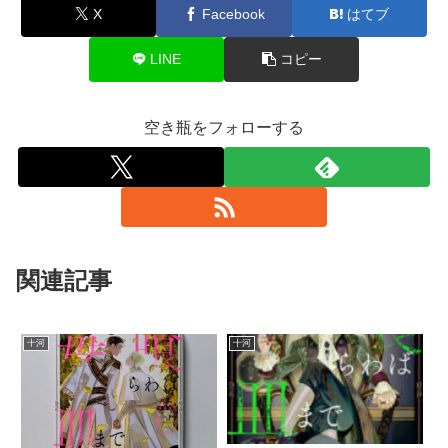
X
Facebook
はてブ
LINE
コピー
空き瓶をフォローする
関連記事
十河
十河