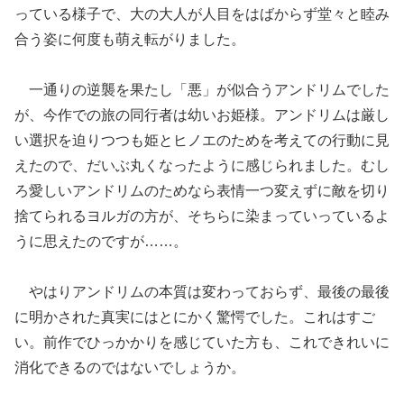
っている様子で、大の大人が人目をはばからず堂々と睦み
合う姿に何度も萌え転がりました。
一通りの逆襲を果たし「悪」が似合うアンドリムでした
が、今作での旅の同行者は幼いお姫様。アンドリムは厳し
い選択を迫りつつも姫とヒノエのためを考えての行動に見
えたので、だいぶ丸くなったように感じられました。むし
ろ愛しいアンドリムのためなら表情一つ変えずに敵を切り
捨てられるヨルガの方が、そちらに染まっていっているよ
うに思えたのですが……。
やはりアンドリムの本質は変わっておらず、最後の最後
に明かされた真実にはとにかく驚愕でした。これはすご
い。前作でひっかかりを感じていた方も、これできれいに
消化できるのではないでしょうか。