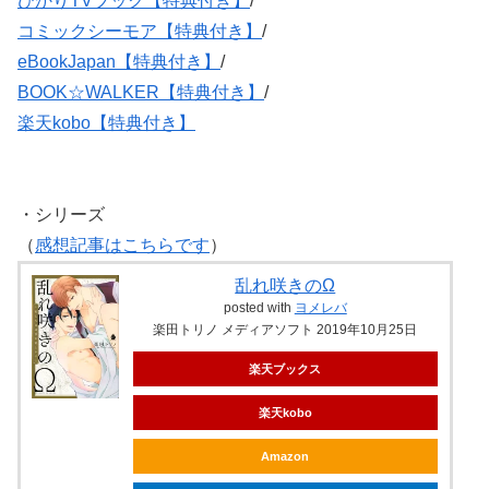
ひかりTVブック【特典付き】
/
コミックシーモア【特典付き】
/
eBookJapan【特典付き】
/
BOOK☆WALKER【特典付き】
/
楽天kobo【特典付き】
・シリーズ
（
感想記事はこちらです
）
乱れ咲きのΩ
posted with
ヨメレバ
楽田トリノ メディアソフト 2019年10月25日
楽天ブックス
楽天kobo
Amazon