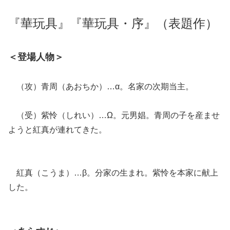
『華玩具』『華玩具・序』（表題作）
＜登場人物＞
（攻）青周（あおちか）…α。名家の次期当主。
（受）紫怜（しれい）…Ω。元男娼。青周の子を産ませ
ようと紅真が連れてきた。
紅真（こうま）…β。分家の生まれ。紫怜を本家に献上
した。