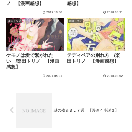
ノ 【漫画感想】
感想】
2019.10.30
2018.08.31
楽田トリノ
楽田トリノ
ケモノは愛で繋がれた
テディベアの別れ方 /楽
い /楽田トリノ 【漫画
田トリノ 【漫画感想】
感想】
2021.05.21
2018.08.02
謎の残るＢＬ７選 【漫画４小説３】