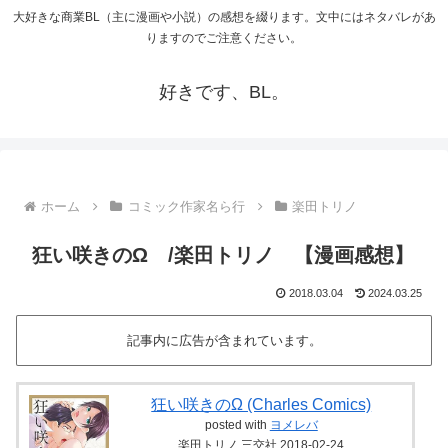
大好きな商業BL（主に漫画や小説）の感想を綴ります。文中にはネタバレがあ
りますのでご注意ください。
好きです、BL。
ホーム
コミック作家名ら行
楽田トリノ
狂い咲きのΩ /楽田トリノ 【漫画感想】
2018.03.04
2024.03.25
記事内に広告が含まれています。
狂い咲きのΩ (Charles Comics)
posted with
ヨメレバ
楽田トリノ 三交社 2018-02-24