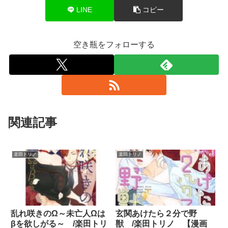
LINE
コピー
空き瓶をフォローする
関連記事
楽田トリノ
楽田トリノ
乱れ咲きのΩ～未亡人Ωは
玄関あけたら２分で野
βを欲しがる～ /楽田トリ
獣 /楽田トリノ 【漫画