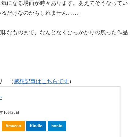
と気になる場面が時々あります。あえてそうなってい
いるだけなのかもしれません……。
昧なものまで、なんとなくひっかかりの残った作品
り
（
感想記事はこちらです
）
か
年10月25日
Amazon
Kindle
honto
ebookjapan