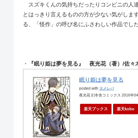
スズキくんの気持ちだったりコンビニの人達
とはっきり言えるものの方が少ない気がしま
る、「怪作」の呼び名にふさわしい作品でし
・
『眠り姫は夢を見る』 夜光花（著）/佐々
眠り姫は夢を見る
posted with
ヨメレバ
夜光花 幻冬舎コミックス 2016年0
楽天ブックス
楽天kobo