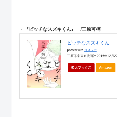
・
『ビッチなスズキくん』 /三原可楠
ビッチなスズキくん
posted with
ヨメレバ
三原可楠 東京漫画社 2016年12月2
楽天ブックス
Amazon