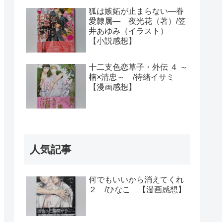
狐は嫉妬が止まらない―眷
愛隷属― 夜光花（著）/笠
井あゆみ（イラスト）
【小説感想】
十二支色恋草子・外伝 ４ ～
楠×清忠～ /待緒イサミ
【漫画感想】
人気記事
何でもいいから消えてくれ
２ /ひなこ 【漫画感想】