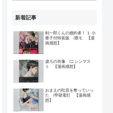
新着記事
剣一郎くんの婚約者！ １ 小
冊子付特装版 /鹿モ 【漫
画感想】
虚ろの肖像 /ニシンマス
ミ 【漫画感想】
おまえの吐息を奪っていっ
た /早寝電灯 【漫画感
想】