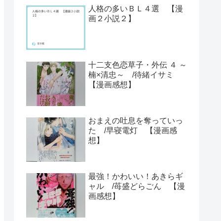
人格の多いＢＬ４選 【漫
画２小説２】
十二支色恋草子・外伝 ４ ～
楠×清忠～ /待緒イサミ
【漫画感想】
おまえの吐息を奪っていっ
た /早寝電灯 【漫画感
想】
最強！かわいい！あきらギ
ャル /苺盛どらごん 【漫
画感想】