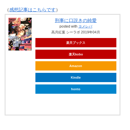
（
感想記事はこちらです
）
刑事に口説きの純愛
posted with
ヨメレバ
高月紅葉 シーラボ 2019年04月
楽天ブックス
楽天kobo
Amazon
Kindle
honto
ebookjapan