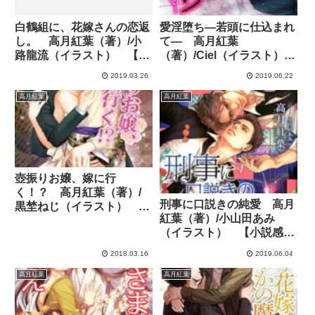
白鶴組に、花嫁さんの恋返
愛淫堕ち―若頭に仕込まれ
し。 高月紅葉（著）/小
て― 高月紅葉
路龍流（イラスト） 【小
（著）/Ciel（イラスト）
説感想】
【小説感想】
2019.03.26
2019.06.22
高月紅葉
高月紅葉
壺振りお嬢、嫁に行
く！？ 高月紅葉（著）/
刑事に口説きの純愛 高月
黒埜ねじ（イラスト）
紅葉（著）/小山田あみ
【小説感想】
（イラスト） 【小説感
想】
2018.03.16
2019.06.04
高月紅葉
高月紅葉