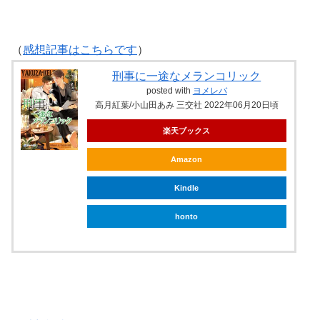
（
感想記事はこちらです
）
刑事に一途なメランコリック
posted with
ヨメレバ
高月紅葉/小山田あみ 三交社 2022年06月20日頃
楽天ブックス
Amazon
Kindle
honto