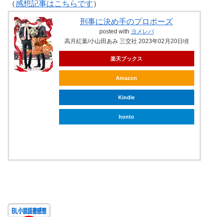
（
感想記事はこちらです
）
刑事に決め手のプロポーズ
posted with
ヨメレバ
高月紅葉/小山田あみ 三交社 2023年02月20日頃
楽天ブックス
Amazon
Kindle
honto
ebookjapan