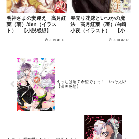
明神さまの妻迎え 高月紅
春売り花嫁といつかの魔
葉（著）/den（イラス
法 高月紅葉（著）/白崎
ト） 【小説感想】
小夜（イラスト） 【小説
感想】
2019.01.18
2018.02.13
えっちは週７希望ですっ！ /ぺそ太郎
【漫画感想】