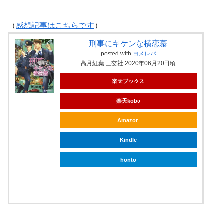
（
感想記事はこちらです
）
刑事にキケンな横恋慕
posted with
ヨメレバ
高月紅葉 三交社 2020年06月20日頃
楽天ブックス
楽天kobo
Amazon
Kindle
honto
ebookjapan