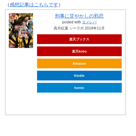
（
感想記事はこちらです
）
刑事に甘やかしの邪恋
posted with
ヨメレバ
高月紅葉 シーラボ 2018年11月
楽天ブックス
楽天kobo
Amazon
Kindle
honto
ebookjapan