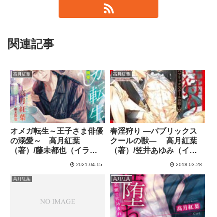
関連記事
高月紅葉
高月紅葉
オメガ転生～王子さま俳優
春淫狩り ―パブリックス
の溺愛～ 高月紅葉
クールの獣― 高月紅葉
（著）/藤未都也（イラス
（著）/笠井あゆみ（イラ
ト） 【小説感想】
スト） 【小説感想】
2021.04.15
2018.03.28
高月紅葉
高月紅葉