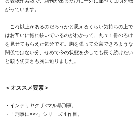
る表紙が素敵で、新刊が出るたびに一列に並べては萌え転
がっています。
これ以上があるのだろうかと思えるくらい気持ちの上で
はお互いに惚れ抜いているのがわかって、丸々１冊のろけ
を見せてもらえた気分です。胸を張って公言できるような
関係ではない分、せめて今の状態を少しでも長く続けたい
と願う切実さも胸に迫りました。
＜オススメ要素＞
・インテリヤクザ×マル暴刑事。
・「刑事に×××」シリーズ４作目。