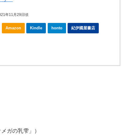
21年11月29日頃
Amazon
Kindle
honto
紀伊國屋書店
オメガの乳雫」）