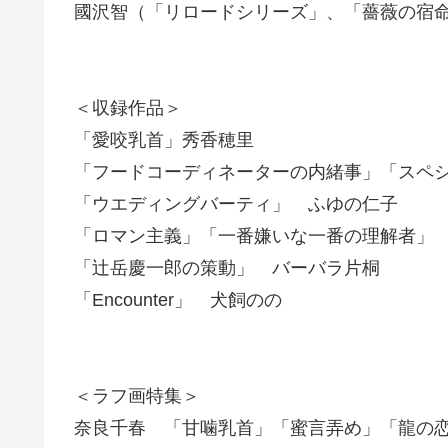
國沢智（「リロードシリーズ」、「薔薇の宿
＜収録作品＞
「愛咬乳首」秀香穂里
「フードコーディネーターの内緒事」「スペ
「ウエディングバーティ」 ふゆの仁子
「ロマン主義」「一番嫌いな一番の理解者」
「辻岳慶一郎の策動」 バーバラ片桐
「Encounter」 犬飼のの
＜ラフ画特集＞
奈良千春 「甘噛乳首」「蜜言弄め」「龍の