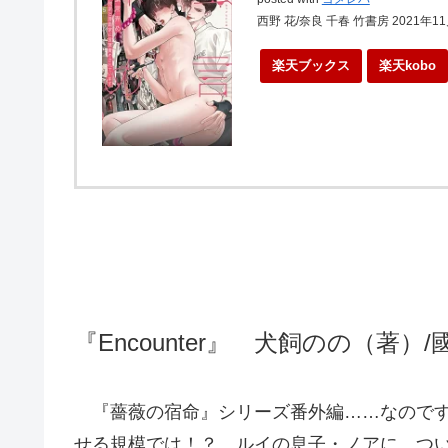
西野 花/奈良 千春 竹書房 2021年1
楽天ブックス
楽天kobo
『Encounter』 犬飼のの（著
『薔薇の宿命』シリーズ番外編……なのです
せる規模では！？ ルイの息子・ノアに、つ