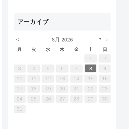
アーカイブ
<
8月 2026
>
▼
月
火
水
木
金
土
日
5
7
3
5
1
1
4
2
5
3
6
1
4
6
2
2
5
1
3
6
1
4
7
2
5
7
3
4
7
3
5
1
3
6
2
4
7
2
5
5
1
4
6
2
4
7
3
5
1
3
6
6
2
5
7
3
5
1
4
6
2
4
7
7
3
6
1
4
6
2
5
7
3
5
1
2
5
1
3
6
1
4
7
2
5
7
3
3
6
2
4
7
2
5
1
3
6
1
4
4
7
3
5
1
2
12
14
10
12
12
10
13
13
12
10
13
14
12
14
10
14
10
12
10
13
14
12
12
13
14
10
12
10
13
13
12
14
10
12
13
14
14
10
13
13
12
14
10
12
12
10
13
14
12
14
10
10
13
14
12
10
13
14
10
12
11
11
11
11
11
11
11
11
11
11
11
11
11
11
8
8
9
8
9
9
8
8
9
8
9
9
8
9
8
9
8
9
8
9
8
9
8
8
9
9
9
8
8
3
4
5
6
7
8
9
19
21
17
19
15
15
18
16
19
17
20
15
18
20
16
16
19
15
17
20
15
18
21
16
19
21
17
18
21
17
19
15
17
20
16
18
21
16
19
19
15
18
20
16
18
21
17
19
15
17
20
20
16
19
21
17
19
15
18
20
16
18
21
21
17
20
15
18
20
16
19
21
17
19
15
16
19
15
17
20
15
18
21
16
19
21
17
17
20
16
18
21
16
19
15
17
20
15
18
18
21
17
19
10
11
12
13
14
15
16
26
28
24
26
22
22
25
23
26
24
27
22
25
27
23
23
26
22
24
27
22
25
28
23
26
28
24
25
28
24
26
22
24
27
23
25
28
23
26
26
22
25
27
23
25
28
24
26
22
24
27
27
23
26
28
24
26
22
25
27
23
25
28
28
24
27
22
25
27
23
26
28
24
26
22
23
26
22
24
27
22
25
28
23
26
28
24
24
27
23
25
28
23
26
22
24
27
22
25
25
28
24
26
17
18
19
20
21
22
23
31
29
30
31
29
30
29
29
30
31
31
29
30
30
29
30
31
29
30
31
29
30
31
29
30
31
29
29
29
30
31
30
30
29
29
31
24
25
26
27
28
29
30
31