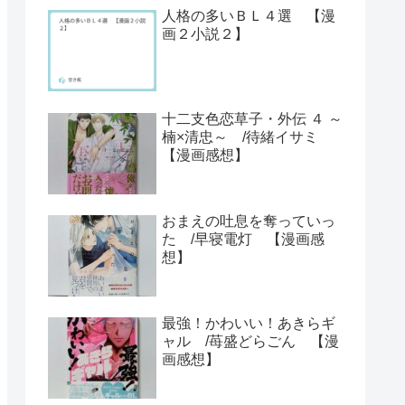
人格の多いＢＬ４選 【漫
画２小説２】
十二支色恋草子・外伝 ４ ～
楠×清忠～ /待緒イサミ
【漫画感想】
おまえの吐息を奪っていっ
た /早寝電灯 【漫画感
想】
最強！かわいい！あきらギ
ャル /苺盛どらごん 【漫
画感想】