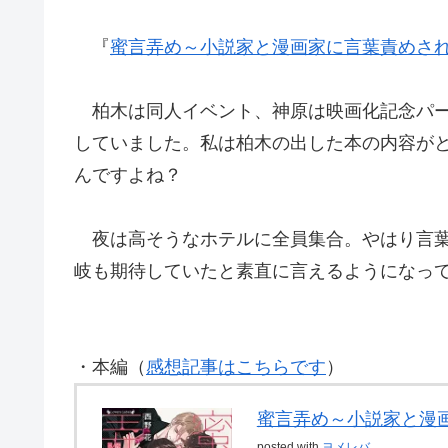
『
蜜言弄め～小説家と漫画家に言葉責めさ
柏木は同人イベント、神原は映画化記念パー
していました。私は柏木の出した本の内容が
んですよね？
夜は高そうなホテルに全員集合。やはり言葉
岐も期待していたと素直に言えるようになっ
・本編（
感想記事はこちらです
）
蜜言弄め～小説家と漫
posted with
ヨメレバ