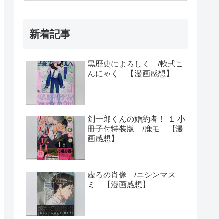
新着記事
黒歴史によろしく /軟式こ
んにゃく 【漫画感想】
剣一郎くんの婚約者！ １ 小
冊子付特装版 /鹿モ 【漫
画感想】
虚ろの肖像 /ニシンマス
ミ 【漫画感想】