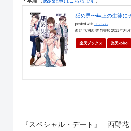
・本編（
感想記事はこちらです
）
舐め男〜年上の生徒に
posted with
ヨメレバ
西野 花/國沢 智 竹書房 2021年04
楽天ブックス
楽天kobo
『スペシャル・デート』 西野花