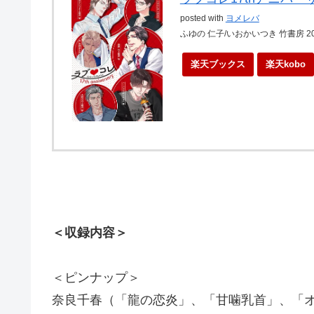
posted with
ヨメレバ
ふゆの 仁子/いおかいつき 竹書房 20
楽天ブックス
楽天kobo
＜収録内容＞
＜ピンナップ＞
奈良千春（「龍の恋炎」、「甘噛乳首」、「