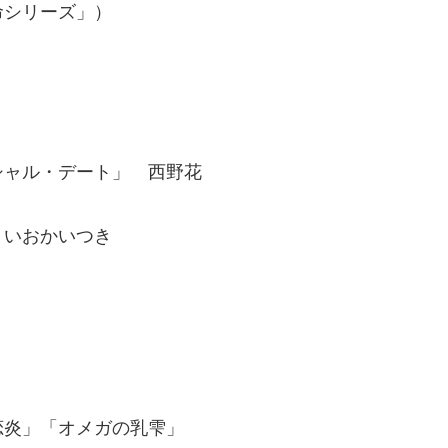
命シリーズ」）
シャル・デート」 西野花
 いおかいつき
恋炎」「オメガの乳雫」