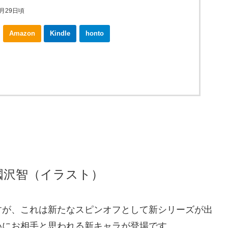
1月29日頃
Amazon
Kindle
honto
ebookjapan
）/國沢智（イラスト）
が、これは新たなスピンオフとして新シリーズが出
いにお相手と思われる新キャラが登場です。