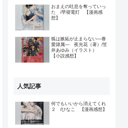
おまえの吐息を奪っていっ
た /早寝電灯 【漫画感
想】
狐は嫉妬が止まらない―眷
愛隷属― 夜光花（著）/笠
井あゆみ（イラスト）
【小説感想】
人気記事
何でもいいから消えてくれ
２ /ひなこ 【漫画感想】