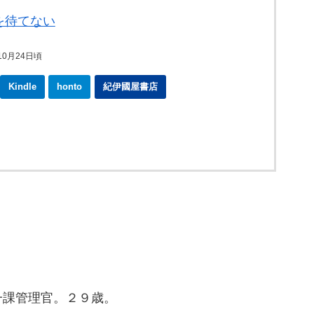
を待てない
10月24日頃
Kindle
honto
紀伊國屋書店
課管理官。２９歳。