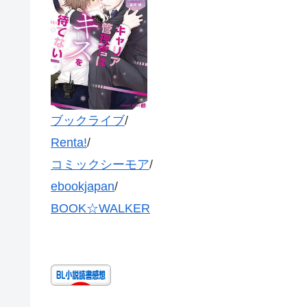
ブックライブ
/
Renta!
/
コミックシーモア
/
ebookjapan
/
BOOK☆WALKER