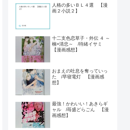
人格の多いＢＬ４選 【漫
画２小説２】
十二支色恋草子・外伝 ４ ～
楠×清忠～ /待緒イサミ
【漫画感想】
おまえの吐息を奪っていっ
た /早寝電灯 【漫画感
想】
最強！かわいい！あきらギ
ャル /苺盛どらごん 【漫
画感想】