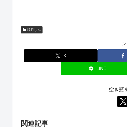
稲月しん
シ
X
LINE
空き瓶
関連記事