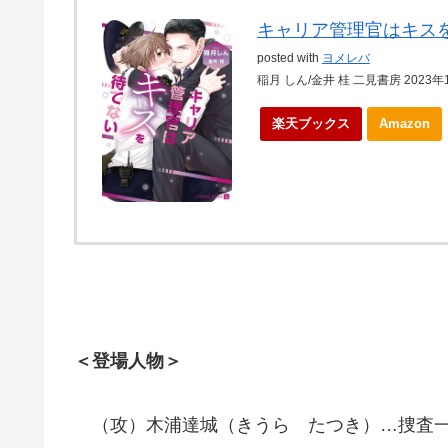
キャリア管理官はキス
posted with
ヨメレバ
稲月 しん/金井 桂 二見書房 2023年
楽天ブックス
Amazon
＜登場人物＞
（攻）木浦達城（きうら たつき）…捜査一