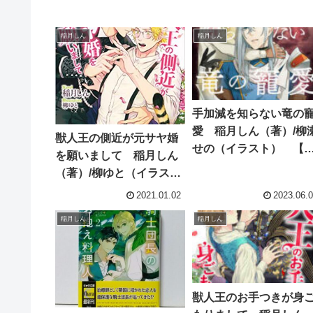
稲月しん
稲月しん
手加減を知らない竜の
愛 稲月しん（著）/柳
獣人王の側近が元サヤ婚
せの（イラスト） 【
を願いまして 稲月しん
説感想】
（著）/柳ゆと（イラス
ト） 【小説感想】
2021.01.02
2023.06.
稲月しん
稲月しん
獣人王のお手つきが身