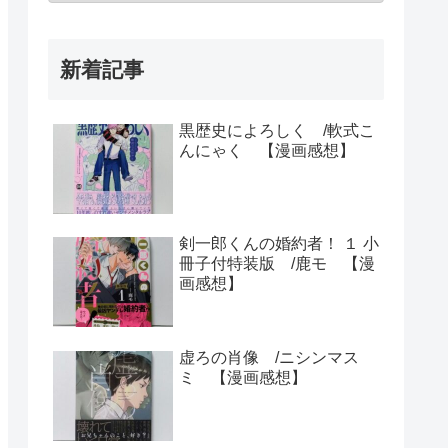
新着記事
黒歴史によろしく /軟式こ
んにゃく 【漫画感想】
剣一郎くんの婚約者！ １ 小
冊子付特装版 /鹿モ 【漫
画感想】
虚ろの肖像 /ニシンマス
ミ 【漫画感想】