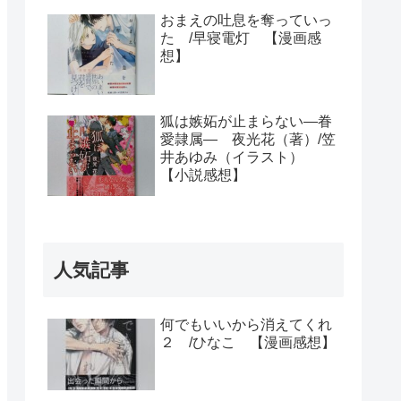
おまえの吐息を奪っていっ
た /早寝電灯 【漫画感
想】
狐は嫉妬が止まらない―眷
愛隷属― 夜光花（著）/笠
井あゆみ（イラスト）
【小説感想】
人気記事
何でもいいから消えてくれ
２ /ひなこ 【漫画感想】