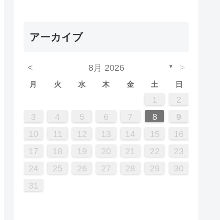
アーカイブ
<
8月 2026
>
▼
月
火
水
木
金
土
日
5
7
3
5
1
1
4
2
5
3
6
1
4
6
2
2
5
1
3
6
1
4
7
2
5
7
3
4
7
3
5
1
3
6
2
4
7
2
5
5
1
4
6
2
4
7
3
5
1
3
6
6
2
5
7
3
5
1
4
6
2
4
7
7
3
6
1
4
6
2
5
7
3
5
1
2
5
1
3
6
1
4
7
2
5
7
3
3
6
2
4
7
2
5
1
3
6
1
4
4
7
3
5
1
2
12
14
10
12
12
10
13
13
12
10
13
14
12
14
10
14
10
12
10
13
14
12
12
13
14
10
12
10
13
13
12
14
10
12
13
14
14
10
13
13
12
14
10
12
12
10
13
14
12
14
10
10
13
14
12
10
13
14
10
12
11
11
11
11
11
11
11
11
11
11
11
11
11
11
8
8
9
8
9
9
8
8
9
8
9
9
8
9
8
9
8
9
8
9
8
9
8
8
9
9
9
8
8
3
4
5
6
7
8
9
19
21
17
19
15
15
18
16
19
17
20
15
18
20
16
16
19
15
17
20
15
18
21
16
19
21
17
18
21
17
19
15
17
20
16
18
21
16
19
19
15
18
20
16
18
21
17
19
15
17
20
20
16
19
21
17
19
15
18
20
16
18
21
21
17
20
15
18
20
16
19
21
17
19
15
16
19
15
17
20
15
18
21
16
19
21
17
17
20
16
18
21
16
19
15
17
20
15
18
18
21
17
19
10
11
12
13
14
15
16
26
28
24
26
22
22
25
23
26
24
27
22
25
27
23
23
26
22
24
27
22
25
28
23
26
28
24
25
28
24
26
22
24
27
23
25
28
23
26
26
22
25
27
23
25
28
24
26
22
24
27
27
23
26
28
24
26
22
25
27
23
25
28
28
24
27
22
25
27
23
26
28
24
26
22
23
26
22
24
27
22
25
28
23
26
28
24
24
27
23
25
28
23
26
22
24
27
22
25
25
28
24
26
17
18
19
20
21
22
23
31
29
30
31
29
30
29
29
30
31
31
29
30
30
29
30
31
29
30
31
29
30
31
29
30
31
29
29
29
30
31
30
30
29
29
31
24
25
26
27
28
29
30
31