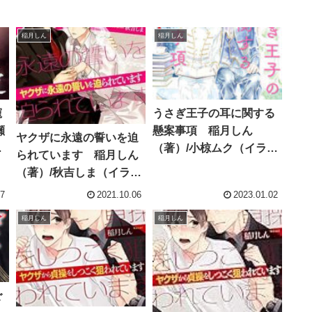
稲月しん
稲月しん
寵
うさぎ王子の耳に関する
瀬
懸案事項 稲月しん
ヤクザに永遠の誓いを迫
小
（著）/小椋ムク（イラス
られています 稲月しん
ト） 【小説感想】
（著）/秋吉しま（イラス
ト） 【小説感想】
07
2021.10.06
2023.01.02
稲月しん
稲月しん
ご