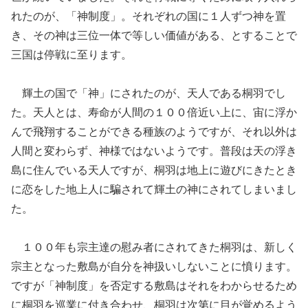
れたのが、「神制度」。それぞれの国に１人ずつ神を置
き、その神は三位一体で等しい価値がある、とすることで
三国は停戦に至ります。
輝土の国で「神」にされたのが、天人である桐羽でし
た。天人とは、寿命が人間の１００倍近い上に、宙に浮か
んで飛翔することができる種族のようですが、それ以外は
人間と変わらず、神様ではないようです。普段は天の浮き
島に住んでいる天人ですが、桐羽は地上に遊びにきたとき
に恋をした地上人に騙されて輝土の神にされてしまいまし
た。
１００年も宗主達の慰み者にされてきた桐羽は、新しく
宗主となった敷島が自分を神扱いしないことに憤ります。
ですが「神制度」を否定する敷島はそれをわからせるため
に桐羽を巡業に付き合わせ、桐羽は次第に目が覚めるよう