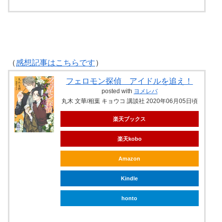
（
感想記事はこちらです
）
フェロモン探偵 アイドルを追え！
posted with
ヨメレバ
丸木 文華/相葉 キョウコ 講談社 2020年06月05日頃
楽天ブックス
楽天kobo
Amazon
Kindle
honto
ebookjapan