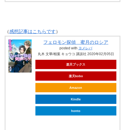
（
感想記事はこちらです
）
フェロモン探偵 蜜月のロシア
posted with
ヨメレバ
丸木 文華/相葉 キョウコ 講談社 2020年02月05日
楽天ブックス
楽天kobo
Amazon
Kindle
honto
ebookjapan