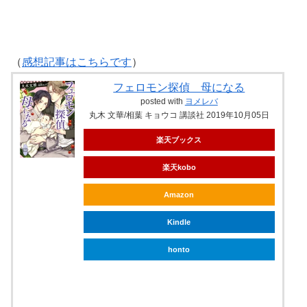
（
感想記事はこちらです
）
フェロモン探偵 母になる
posted with
ヨメレバ
丸木 文華/相葉 キョウコ 講談社 2019年10月05日
楽天ブックス
楽天kobo
Amazon
Kindle
honto
ebookjapan