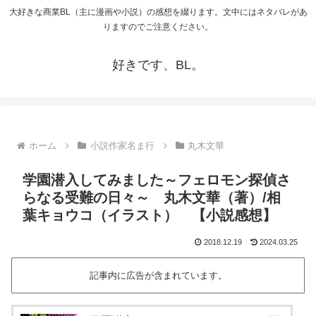
大好きな商業BL（主に漫画や小説）の感想を綴ります。文中にはネタバレがあ
りますのでご注意ください。
好きです、BL。
ホーム
小説作家名ま行
丸木文華
学園潜入してみました～フェロモン探偵さ
らなる受難の日々～ 丸木文華（著）/相
葉キョウコ（イラスト） 【小説感想】
2018.12.19
2024.03.25
記事内に広告が含まれています。