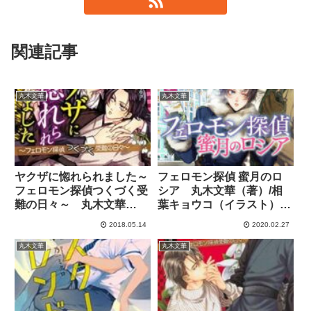
関連記事
丸木文華
丸木文華
ヤクザに惚れられました～
フェロモン探偵 蜜月のロ
フェロモン探偵つくづく受
シア 丸木文華（著）/相
難の日々～ 丸木文華
葉キョウコ（イラスト）
（著）/相葉キョウコ（イ
【小説感想】
2018.05.14
2020.02.27
ラスト） 【小説感想】
丸木文華
丸木文華