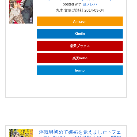
posted with
ヨメレバ
丸木 文華 講談社 2014-03-04
Amazon
Kindle
楽天ブックス
楽天kobo
honto
ebookjapan
浮気男初めて嫉妬を覚えました ~フェ