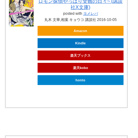
ロモン探偵やっぱり受難の日々~ (講談
社X文庫)
posted with
ヨメレバ
丸木 文華,相葉 キョウコ 講談社 2016-10-05
Amazon
Kindle
楽天ブックス
楽天kobo
honto
ebookjapan