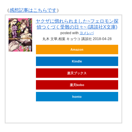
（
感想記事はこちらです
）
ヤクザに惚れられました~フェロモン探
偵つくづく受難の日々~ (講談社X文庫)
posted with
ヨメレバ
丸木 文華,相葉 キョウコ 講談社 2018-04-28
Amazon
Kindle
楽天ブックス
楽天kobo
honto
ebookjapan