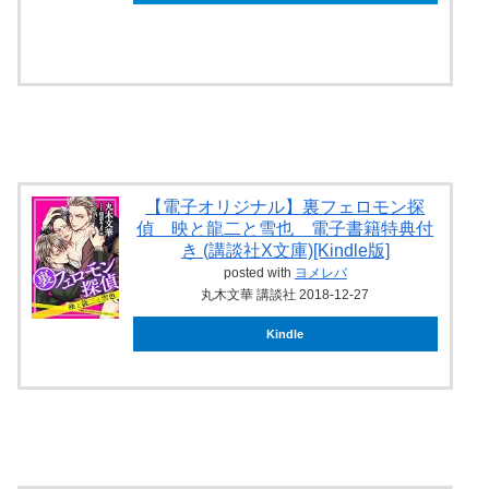
ebookjapan
【電子オリジナル】裏フェロモン探
偵 映と龍二と雪也 電子書籍特典付
き (講談社X文庫)[Kindle版]
posted with
ヨメレバ
丸木文華 講談社 2018-12-27
Kindle