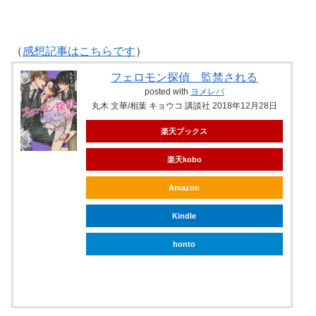
（
感想記事はこちらです
）
フェロモン探偵 監禁される
posted with
ヨメレバ
丸木 文華/相葉 キョウコ 講談社 2018年12月28日
楽天ブックス
楽天kobo
Amazon
Kindle
honto
ebookjapan