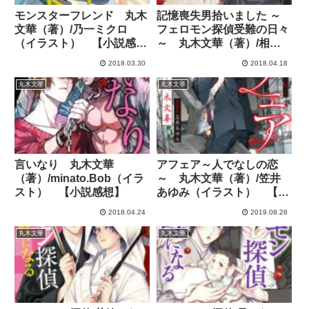
モンスターフレンド 丸木
記憶喪失男拾いました ～
文華（著）/乃一ミクロ
フェロモン探偵受難の日々
（イラスト） 【小説感
～ 丸木文華（著）/相葉
想】
キョウコ（イラスト）
2018.03.30
2018.04.18
【小説感想】
丸木文華
丸木文華
言いなり 丸木文華
アフェア～人でなしの恋
（著）/minato.Bob（イラ
～ 丸木文華（著）/笠井
スト） 【小説感想】
あゆみ（イラスト） 【小
説感想】
2018.04.24
2019.08.28
丸木文華
丸木文華