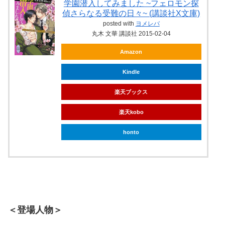
学園潜入してみました ~フェロモン探
偵さらなる受難の日々~ (講談社X文庫)
posted with
ヨメレバ
丸木 文華 講談社 2015-02-04
Amazon
Kindle
楽天ブックス
楽天kobo
honto
＜登場人物＞