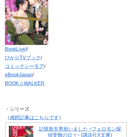
BookLive!
/
ひかりTVブック
/
コミックシーモア
/
eBookJapan
/
BOOK☆WALKER
・シリーズ
（
感想記事はこちらです
）
記憶喪失男拾いました ~フェロモン探
偵受難の日々~ (講談社X文庫)