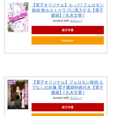
【電子オリジナル】もっと! フェロモン
探偵 映ホストクラブに潜入する【電子
書籍】[ 丸木文華 ]
posted with
カエレバ
楽天市場
Amazon
【電子オリジナル】フェロモン探偵 人
でなしの肖像 電子書籍特典付き【電子
書籍】[ 丸木文華 ]
posted with
カエレバ
楽天市場