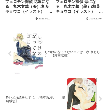
フェロモン探偵 花嫁にな
フェロモン探偵 母にな
る 丸木文華（著）/相葉
る 丸木文華（著）/相葉
キョウコ（イラスト）
キョウコ（イラスト）
【小説感想】
【小説感想】
2021.05.07
2019.12.04
しつけのなってないコには /沖奈じじ
こ 【漫画感想】
酔いどれ恋をせず １ /橋本あおい 【漫
画感想】