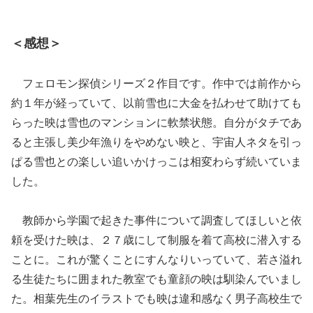
＜感想＞
フェロモン探偵シリーズ２作目です。作中では前作から
約１年が経っていて、以前雪也に大金を払わせて助けても
らった映は雪也のマンションに軟禁状態。自分がタチであ
ると主張し美少年漁りをやめない映と、宇宙人ネタを引っ
ぱる雪也との楽しい追いかけっこは相変わらず続いていま
した。
教師から学園で起きた事件について調査してほしいと依
頼を受けた映は、２７歳にして制服を着て高校に潜入する
ことに。これが驚くことにすんなりいっていて、若さ溢れ
る生徒たちに囲まれた教室でも童顔の映は馴染んでいまし
た。相葉先生のイラストでも映は違和感なく男子高校生で