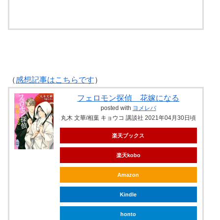
ebookjapan
（
感想記事はこちらです
）
フェロモン探偵 花嫁になる
posted with
ヨメレバ
丸木 文華/相葉 キョウコ 講談社 2021年04月30日頃
楽天ブックス
楽天kobo
Amazon
Kindle
honto