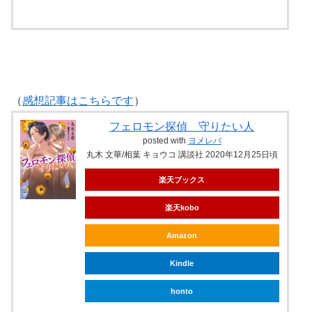
（
感想記事はこちらです
）
フェロモン探偵 守りたい人
posted with
ヨメレバ
丸木 文華/相葉 キョウコ 講談社 2020年12月25日頃
楽天ブックス
楽天kobo
Amazon
Kindle
honto