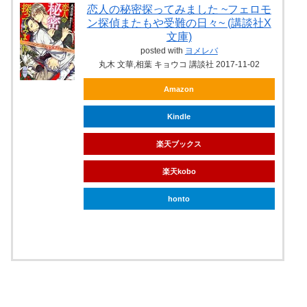
恋人の秘密探ってみました ~フェロモ
ン探偵またもや受難の日々~ (講談社X
文庫)
posted with
ヨメレバ
丸木 文華,相葉 キョウコ 講談社 2017-11-02
Amazon
Kindle
楽天ブックス
楽天kobo
honto
ebookjapan