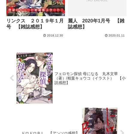
リンクス ２０１９年１月
麗人 2020年1月号 【雑
号 【雑誌感想】
誌感想】
2018.12.30
2020.01.11
フェロモン探偵 母になる 丸木文華
（著）/相葉キョウコ（イラスト） 【小
説感想】
ドロドロＢＬ 【アンソロ感想】