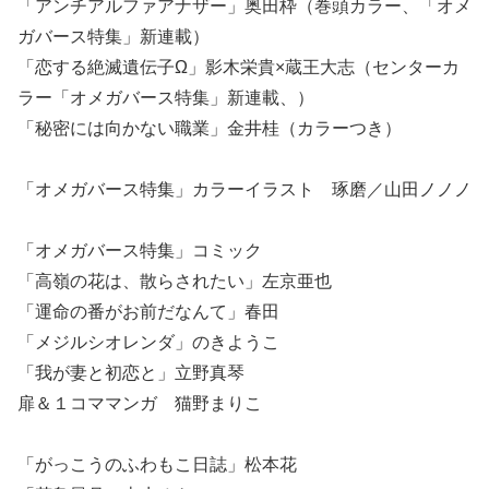
「アンチアルファアナザー」奥田枠（巻頭カラー、「オメ
ガバース特集」新連載）
「恋する絶滅遺伝子Ω」影木栄貴×蔵王大志（センターカ
ラー「オメガバース特集」新連載、）
「秘密には向かない職業」金井桂（カラーつき）
「オメガバース特集」カラーイラスト 琢磨／山田ノノノ
「オメガバース特集」コミック
「高嶺の花は、散らされたい」左京亜也
「運命の番がお前だなんて」春田
「メジルシオレンダ」のきようこ
「我が妻と初恋と」立野真琴
扉＆１コママンガ 猫野まりこ
「がっこうのふわもこ日誌」松本花