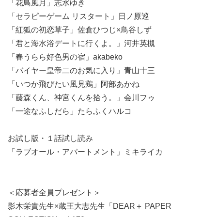
「花鳥風月」志水ゆき
「セラピーゲーム リスタート」日ノ原巡
「紅狐の初恋草子」佐倉ひつじ×鳥谷しず
「君と海水浴デートに行くよ。」河井英槻
「春うらら好色男の宿」akabeko
「バイヤー皇帝二のお気に入り」青山十三
「いつか飛びたい風見鶏」阿部あかね
「藤森くん、神宮くんを拾う。」会川フゥ
「一途なふしだら」たらふくハルコ
お試し版・１話試し読み
「ラブオール・アパートメント」ミキライカ
＜応募者全員プレゼント＞
影木栄貴先生×蔵王大志先生「DEAR＋ PAPER