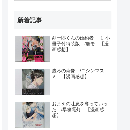
新着記事
剣一郎くんの婚約者！ １ 小
冊子付特装版 /鹿モ 【漫
画感想】
虚ろの肖像 /ニシンマス
ミ 【漫画感想】
おまえの吐息を奪っていっ
た /早寝電灯 【漫画感
想】