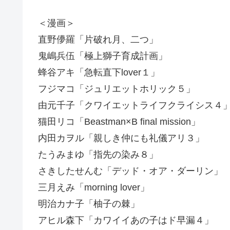
＜漫画＞
直野儚羅「片破れ月、二つ」
鬼嶋兵伍「極上獅子育成計画」
蜂谷アキ「急転直下lover１」
フジマコ「ジュリエットホリック５」
由元千子「クワイエットライフクライシス４
猫田リコ「Beastman×B final mission」
内田カヲル「親しき仲にも礼儀アリ３」
たうみまゆ「指先の染み８」
さきしたせんむ「デッド・オア・ダーリン」
三月えみ「morning lover」
明治カナ子「柚子の棘」
アヒル森下「カワイイあの子はド早漏４」