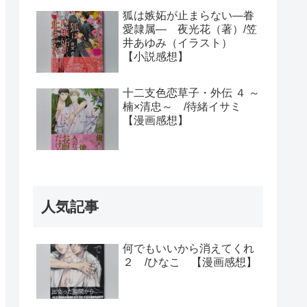
狐は嫉妬が止まらない―眷
愛隷属― 夜光花（著）/笠
井あゆみ（イラスト）
【小説感想】
十二支色恋草子・外伝 ４ ～
楠×清忠～ /待緒イサミ
【漫画感想】
人気記事
何でもいいから消えてくれ
２ /ひなこ 【漫画感想】