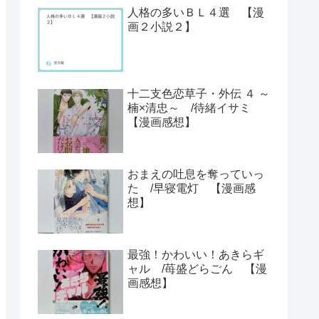
人格の多いＢＬ４選 【漫
画２小説２】
十二支色恋草子・外伝 ４ ～
楠×清忠～ /待緒イサミ
【漫画感想】
おまえの吐息を奪っていっ
た /早寝電灯 【漫画感
想】
最強！かわいい！あきらギ
ャル /苺盛どらごん 【漫
画感想】