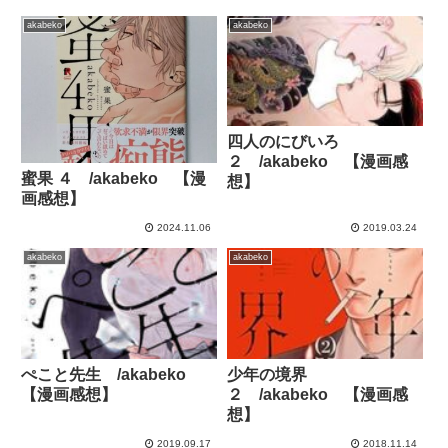
akabeko
akabeko
四人のにびいろ
２ /akabeko 【漫画感
蜜果 ４ /akabeko 【漫
想】
画感想】
2024.11.06
2019.03.24
akabeko
akabeko
ぺこと先生 /akabeko
少年の境界
【漫画感想】
２ /akabeko 【漫画感
想】
2019.09.17
2018.11.14