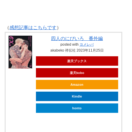
（
感想記事はこちらです
）
四人のにびいろ 番外編
posted with
ヨメレバ
akabeko 祥伝社 2023年11月25日
楽天ブックス
楽天kobo
Amazon
Kindle
honto
ebookjapan