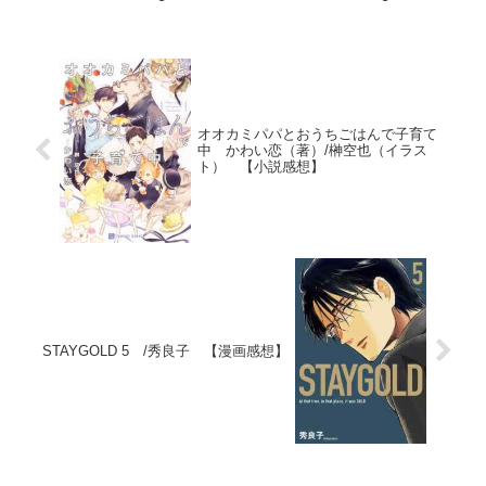
オオカミパパとおうちごはんで子育て
中 かわい恋（著）/榊空也（イラス
ト） 【小説感想】
STAYGOLD 5 /秀良子 【漫画感想】