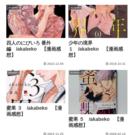
akabeko
akabeko
四人のにびいろ 番外
少年の境界
編 /akabeko 【漫画感
１ /akabeko 【漫画感
想】
想】
2023.12.06
2018.10.31
akabeko
akabeko
蜜果 ３ /akabeko 【漫
画感想】
蜜果 ５ /akabeko 【漫
画感想】
2022.11.25
2026.02.10