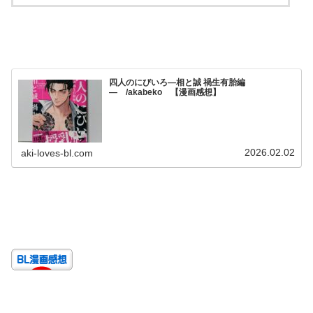
四人のにびいろ―相と誠 禍生有胎編
― /akabeko 【漫画感想】
2026.02.02
aki-loves-bl.com