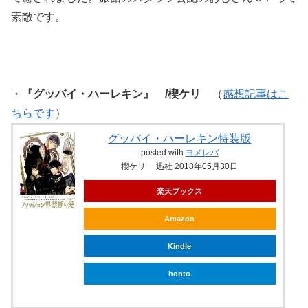
素敵です。
・
『グッバイ・ハーレキン』 /楔ケリ
（
感想記事はこ
ちらです
）
グッバイ・ハーレキン特装版
posted with
ヨメレバ
楔ケリ 一迅社 2018年05月30日
楽天ブックス
Amazon
Kindle
honto