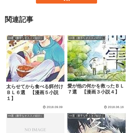
関連記事
○○選（勝手なオススメ紹介）
○○選（勝手なオススメ紹介）
愛が他の何かを救ったＢＬ
太らせてから食べる餌付け
７選 【漫画３小説４】
ＢＬ６選 【漫画５小説
１】
2018.09.09
2018.06.16
○○選（勝手なオススメ紹介）
○○選（勝手なオススメ紹介）