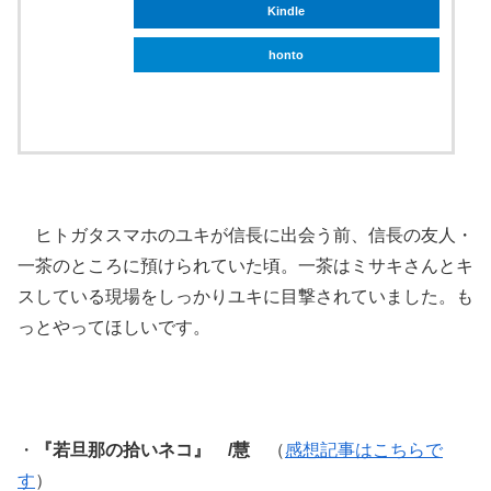
Kindle
honto
ebookjapan
ヒトガタスマホのユキが信長に出会う前、信長の友人・
一茶のところに預けられていた頃。一茶はミサキさんとキ
スしている現場をしっかりユキに目撃されていました。も
っとやってほしいです。
・
『若旦那の拾いネコ』 /慧
（
感想記事はこちらで
す
）