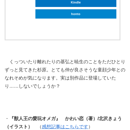
Kindle
honto
ebookjapan
くっついたり離れたりの基弘と暁生のことをただひとり
ずっと見てきた杉原。とても仲が良さそうな童顔少年との
なれそめが気になります。実は別作品に登場していた
り……しないでしょうか？
・
『獣人王の愛玩オメガ』 かわい恋（著）/北沢きょう
（イラスト）
（
感想記事はこちらです
）