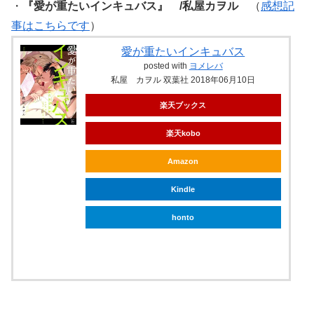
・
『愛が重たいインキュバス』 /私屋カヲル
（
感想記
事はこちらです
）
愛が重たいインキュバス
posted with
ヨメレバ
私屋 カヲル 双葉社 2018年06月10日
楽天ブックス
楽天kobo
Amazon
Kindle
honto
ebookjapan