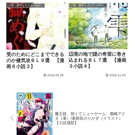
○○選（勝手なオススメ紹介）
○○選（勝手なオススメ紹介）
辺境の地で謎の奇習に巻き
受のためにどこまでできる
込まれるＢＬ７選 【漫画
のか健気攻ＢＬ９選 【漫
３小説４】
画６小説３】
2018.05.26
2018.11.03
魔王様、弱くてニューゲーム 鹿嶋アク
タ（著）/亜樹良のりかず（イラスト）
【小説感想】