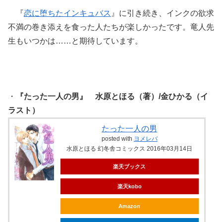
『
恋に堕ちたインキュバス
』に引き続き、インクの欲求
不満の巻き添えを食った人たちが楽しかったです。竜人先
生もいつかは……と期待しています。
・
『たった一人の男』 水原とほる（著）/金ひかる（イ
ラスト）
たった一人の男
posted with
ヨメレバ
水原とほる 幻冬舎コミックス 2016年03月14日
楽天ブックス
楽天kobo
Amazon