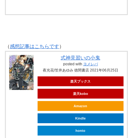
（
感想記事はこちらです
）
式神見習いの小鬼
posted with
ヨメレバ
夜光花/笠井あゆみ 徳間書店 2021年06月25日
楽天ブックス
楽天kobo
Amazon
Kindle
honto