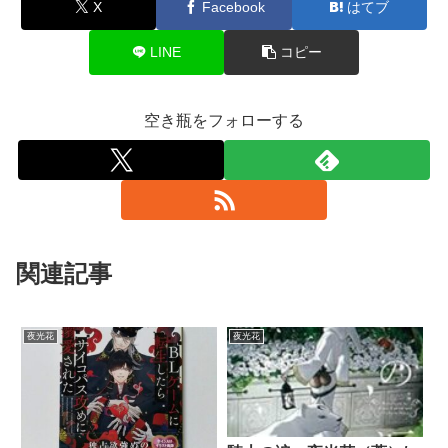
X
Facebook
はてブ
LINE
コピー
空き瓶をフォローする
関連記事
夜光花
夜光花