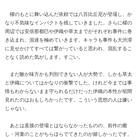
櫂のもとに舞い込んだ依頼では八百比丘尼が登場し、か
なり不気味なインパクトを残していきました。さらに櫂の
周辺では安倍那都巳や伊織や草太までがそれぞれ事件に巻
き込まれ、混迷を極めていきます。キャラも事件も大渋滞
に見せかけてすべては繋がっていると思われ、混乱するこ
となく読めた気がします。すごい。
まだ敵か味方かも判別できない人が大勢で、しかも草太
と伊織についてはかなりの衝撃でした。けれど今までは事
情もわからないまま守られるだけだった伊織の本性が垣間
見れたのはおもしろかったです。こういう思想の人は嫌い
じゃない。
あとは直接の登場とはならなかったものの、前作の癒
し・河童のことがちらほらでてきたのが嬉しかったです。