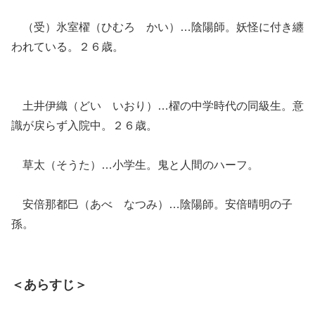
（受）氷室櫂（ひむろ かい）…陰陽師。妖怪に付き纏
われている。２６歳。
土井伊織（どい いおり）…櫂の中学時代の同級生。意
識が戻らず入院中。２６歳。
草太（そうた）…小学生。鬼と人間のハーフ。
安倍那都巳（あべ なつみ）…陰陽師。安倍晴明の子
孫。
＜あらすじ＞