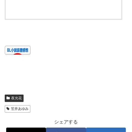
ebookjapan
夜光花
笠井あゆみ
シェアする