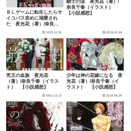
騎士の涙 夜光花（著）/
奈良千春（イラスト）
ＢＬゲームに転生したらサ
【小説感想】
イコパス攻めに溺愛され
た 夜光花（著）/奈良千
春（イラスト） 【小説感
2025.10.31
2019.01.08
想】
夜光花
夜光花
兇王の血族 夜光花
少年は神の花嫁になる 夜
（著）/奈良千春（イラス
光花（著）/奈良千春（イ
ト） 【小説感想】
ラスト） 【小説感想】
2021.12.12
2018.09.28
夜光花
夜光花