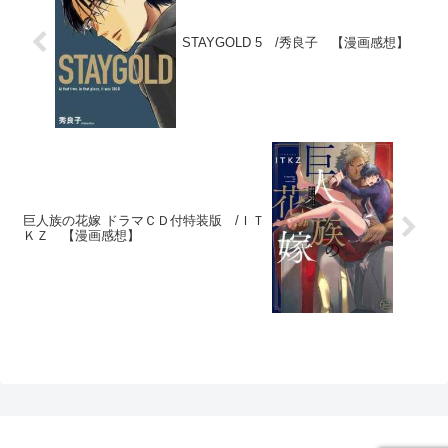
STAYGOLD 5 /秀良子 【漫画感想】
巨人族の花嫁 ドラマＣＤ付特装版 /ＩＴ
ＫＺ 【漫画感想】