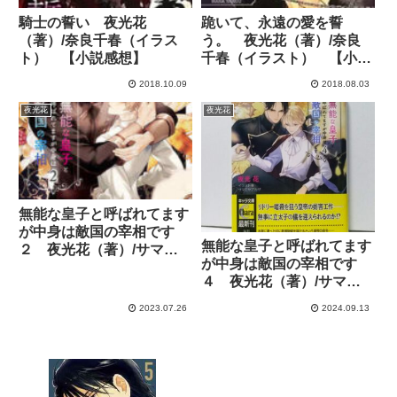
騎士の誓い 夜光花
跪いて、永遠の愛を誓
（著）/奈良千春（イラス
う。 夜光花（著）/奈良
ト） 【小説感想】
千春（イラスト） 【小説
感想】
2018.10.09
2018.08.03
夜光花
夜光花
無能な皇子と呼ばれてます
が中身は敵国の宰相です
無能な皇子と呼ばれてます
２ 夜光花（著）/サマミ
が中身は敵国の宰相です
ヤアカザ（イラスト）
４ 夜光花（著）/サマミ
【小説感想】
ヤアカザ（イラスト）
2023.07.26
2024.09.13
【小説感想】