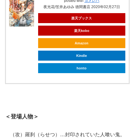
posted with
ヨメレバ
夜光花/笠井あゆみ 徳間書店 2020年02月27日
楽天ブックス
楽天kobo
Amazon
Kindle
honto
＜登場人物＞
（攻）羅刹（らせつ）…封印されていた人喰い鬼。