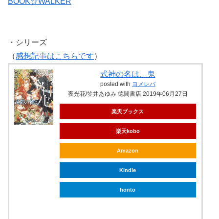
BOOK☆WALKER
・シリーズ
（
感想記事はこちらです
）
式神の名は、鬼
posted with
ヨメレバ
夜光花/笠井あゆみ 徳間書店 2019年06月27日
楽天ブックス
楽天kobo
Amazon
Kindle
honto
ebookjapan