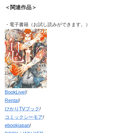
＜関連作品＞
・電子書籍（お試し読みができます。）
BookLive!
/
Renta!
/
ひかりTVブック
/
コミックシーモア
/
ebookjapan
/