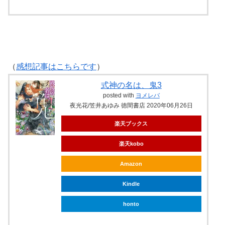
（
感想記事はこちらです
）
式神の名は、鬼3
posted with
ヨメレバ
夜光花/笠井あゆみ 徳間書店 2020年06月26日
楽天ブックス
楽天kobo
Amazon
Kindle
honto
ebookjapan