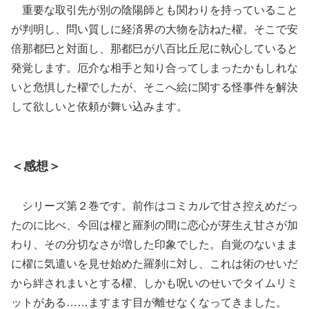
重要な取引先が別の陰陽師とも関わりを持っていること
が判明し、問い質しに経済界の大物を訪ねた櫂。そこで安
倍那都巳と対面し、那都巳が八百比丘尼に執心していると
発覚します。厄介な相手と知り合ってしまったかもしれな
いと危惧した櫂でしたが、そこへ絵に関する怪事件を解決
して欲しいと依頼が舞い込みます。
＜感想＞
シリーズ第２巻です。前作はコミカルで甘さ控えめだっ
たのに比べ、今回は櫂と羅刹の間に恋心が芽生え甘さが加
わり、その分切なさが増した印象でした。自覚のないまま
に櫂に気遣いを見せ始めた羅刹に対し、これは術のせいだ
から絆されまいとする櫂、しかも呪いのせいでタイムリミ
ットがある……ますます目が離せなくなってきました。