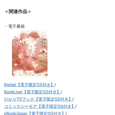
＜関連作品＞
・電子書籍
Renta!【電子限定SS付き】
/
BookLive!【電子限定SS付き】
/
ひかりTVブック【電子限定SS付き】
/
コミックシーモア【電子限定SS付き】
/
eBookJapan【電子限定SS付き】
/