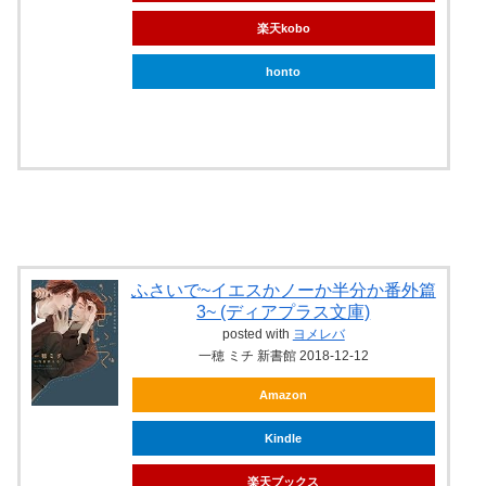
楽天kobo
honto
ebookjapan
ふさいで~イエスかノーか半分か番外篇
3~ (ディアプラス文庫)
posted with
ヨメレバ
一穂 ミチ 新書館 2018-12-12
Amazon
Kindle
楽天ブックス