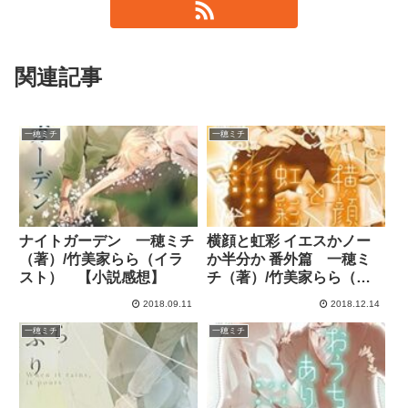
関連記事
一穂ミチ
一穂ミチ
ナイトガーデン 一穂ミチ
横顔と虹彩 イエスかノー
（著）/竹美家らら（イラ
か半分か 番外篇 一穂ミ
スト） 【小説感想】
チ（著）/竹美家らら（イ
ラスト） 【小説感想】
2018.09.11
2018.12.14
一穂ミチ
一穂ミチ