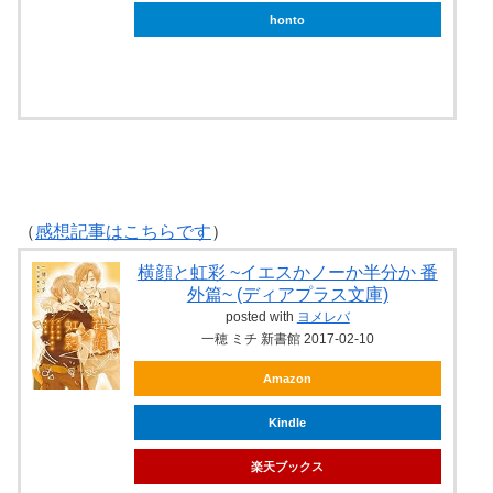
honto
ebookjapan
（
感想記事はこちらです
）
横顔と虹彩 ~イエスかノーか半分か 番
外篇~ (ディアプラス文庫)
posted with
ヨメレバ
一穂 ミチ 新書館 2017-02-10
Amazon
Kindle
楽天ブックス