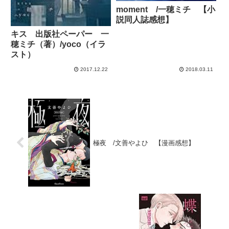
moment /一穂ミチ 【小
説同人誌感想】
キス 出版社ペーパー 一
穂ミチ（著）/yoco（イラ
スト）
2017.12.22
2018.03.11
極夜 /文善やよひ 【漫画感想】