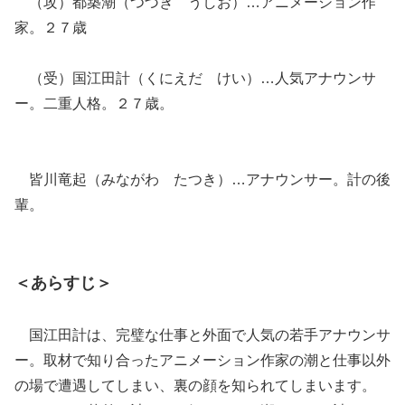
（攻）都築潮（つづき うしお）…アニメーション作
家。２７歳
（受）国江田計（くにえだ けい）…人気アナウンサ
ー。二重人格。２７歳。
皆川竜起（みながわ たつき）…アナウンサー。計の後
輩。
＜あらすじ＞
国江田計は、完璧な仕事と外面で人気の若手アナウンサ
ー。取材で知り合ったアニメーション作家の潮と仕事以外
の場で遭遇してしまい、裏の顔を知られてしまいます。