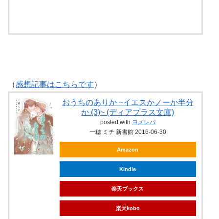
ebookjapan
（
感想記事はこちらです
）
おうちのありか ~イエスかノーか半分
か (3)~ (ディアプラス文庫)
posted with
ヨメレバ
一穂 ミチ 新書館 2016-06-30
Amazon
Kindle
楽天ブックス
楽天kobo