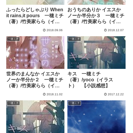
ふったらどしゃぶり When
おうちのありか イエスか
it rains,it pours 一穂ミチ
ノーか半分か３ 一穂ミチ
（著）/竹美家らら（イラ
（著）/竹美家らら（イラ
スト） 【小説感想】
スト） 【小説感想】
2018.09.06
2018.12.07
一穂ミチ
一穂ミチ
世界のまんなか イエスか
キス 一穂ミチ
ノーか半分か２ 一穂ミチ
（著）/yoco（イラス
（著）/竹美家らら（イラ
ト） 【小説感想】
スト） 【小説感想】
2018.11.02
2017.12.22
一穂ミチ
一穂ミチ