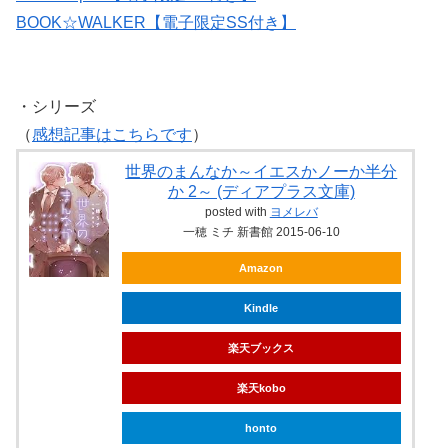
BOOK☆WALKER【電子限定SS付き】
・シリーズ
（
感想記事はこちらです
）
世界のまんなか～イエスかノーか半分
か 2～ (ディアプラス文庫)
posted with
ヨメレバ
一穂 ミチ 新書館 2015-06-10
Amazon
Kindle
楽天ブックス
楽天kobo
honto